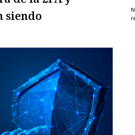
N
n siendo
r