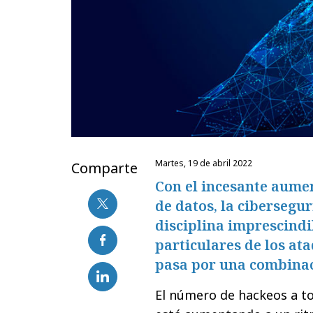
martes, 19 de abril 2022
Comparte
Con el incesante aumen
de datos, la cibersegu
disciplina imprescindi
particulares de los ata
pasa por una combinac
El número de hackeos a to