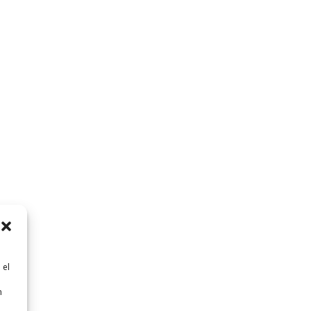
 el
n
n