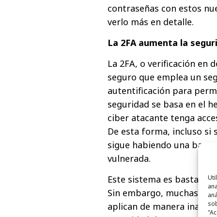
contraseñas con estos nu
verlo más en detalle.
La 2FA aumenta la seguri
La 2FA, o verificación en 
seguro que emplea un seg
autentificación para permi
seguridad se basa en el 
ciber atacante tenga acces
De esta forma, incluso si 
sigue habiendo una barrer
vulnerada.
Este sistema es bastante 
Uti
ana
Sin embargo, muchas plat
aná
sob
aplican de manera inadecu
"Ac