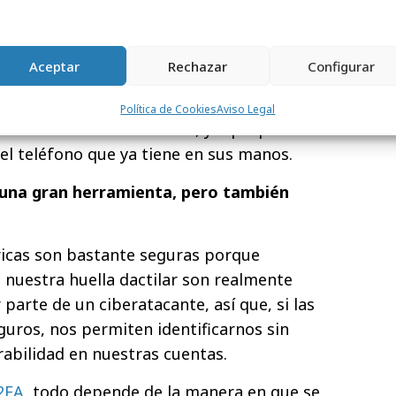
 Esto es frecuente en las aplicaciones de
an el smartphone como herramienta de
… a pesar de estar instaladas en ese mismo
Aceptar
Rechazar
Configurar
ra, la pérdida de un smartphone
abilitar al ladrón para acceder a tu app
Política de Cookies
Aviso Legal
e dinero a través de Bizum, ya que podrá
el teléfono que ya tiene en sus manos.
 una gran herramienta, pero también
icas son bastante seguras porque
o nuestra huella dactilar son realmente
 parte de un ciberatacante, así que, si las
guros, nos permiten identificarnos sin
rabilidad en nuestras cuentas.
2FA
, todo depende de la manera en que se