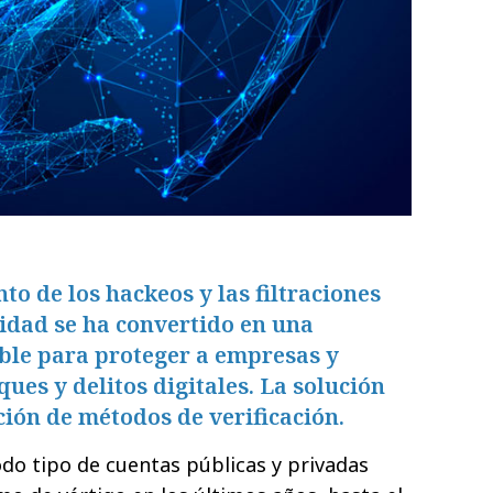
to de los hackeos y las filtraciones
ridad se ha convertido en una
ble para proteger a empresas y
ques y delitos digitales. La solución
ión de métodos de verificación.
do tipo de cuentas públicas y privadas