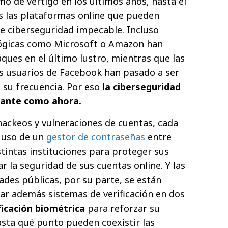
o de vértigo en los últimos años, hasta el
s las plataformas online que pueden
de ciberseguridad impecable. Incluso
ógicas como Microsoft o Amazon han
ques en el último lustro, mientras que las
los usuarios de Facebook han pasado a ser
a su frecuencia. Por eso
la ciberseguridad
tante como ahora.
ackeos y vulneraciones de cuentas, cada
l uso de un
gestor de contraseñas
entre
stintas instituciones para proteger sus
ar la seguridad de sus cuentas online. Y las
des públicas, por su parte, se están
r además sistemas de verificación en dos
ficación biométrica
para reforzar su
asta qué punto pueden coexistir las