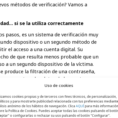
evos métodos de verificación? Vamos a
dad… si se la utiliza correctamente
dos pasos, es un sistema de verificación muy
undo dispositivo o un segundo método de
tir el acceso a una cuenta digital. Su
hecho de que resulta menos probable que un
o a un segundo dispositivo de la víctima.
se produce la filtración de una contraseña,
a que protege los datos de la cuenta
Uso de cookies
robusto cuando se lo usa correctamente.
lizamos cookies propias y de terceros con fines técnicos, de personalización,
líticos y para mostrarte publicidad relacionada con tus preferencias mediante
aformas –y especialmente los bancos– lo
lisis anónimo de los hábitos de navegación. Clica
AQUÍ
para más informació
re la Política de Cookies. Puedes aceptar todas las cookies pulsando el botó
ada, lo que incluso puede reducir la
eptar" o configurarlas o rechazar su uso pulsando el botón "Configurar".