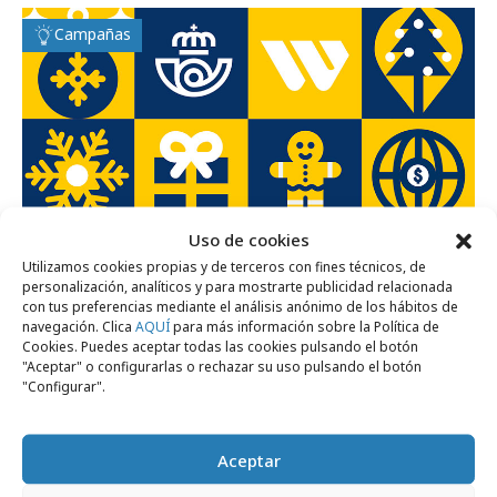
Campañas
Uso de cookies
viernes, 5 de diciembre 2025
Utilizamos cookies propias y de terceros con fines técnicos, de
Calendario de Adviento de
personalización, analíticos y para mostrarte publicidad relacionada
con tus preferencias mediante el análisis anónimo de los hábitos de
ControlPublicidad: 5 de diciembre
navegación. Clica
AQUÍ
para más información sobre la Política de
Cookies. Puedes aceptar todas las cookies pulsando el botón
"Aceptar" o configurarlas o rechazar su uso pulsando el botón
Campañas
"Configurar".
Aceptar