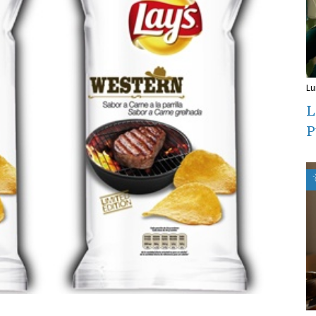
l
L
P