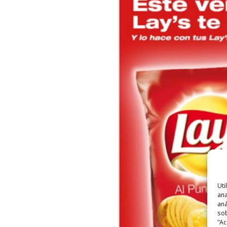
Uti
ana
aná
sob
"Ac