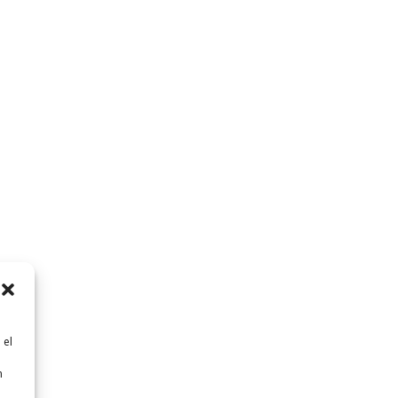
 el
n
n