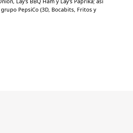
nion, Lay’s BBQ Ham y Lay’s Paprika;
así
 grupo PepsiCo (
3D, Bocabits, Fritos y