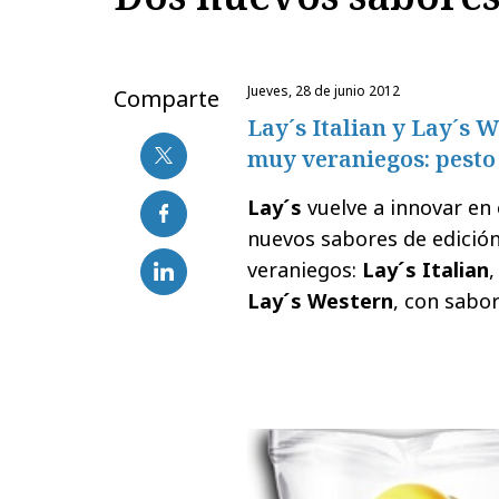
jueves, 28 de junio 2012
Comparte
Lay´s Italian y Lay´s 
muy veraniegos: pesto 
Lay´s
vuelve a innovar en
nuevos sabores de edició
veraniegos:
Lay´s Italian
,
Lay´s Western
, con sabor