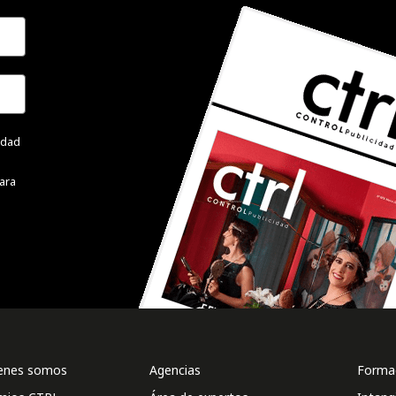
cidad
ara
enes somos
Agencias
Formac