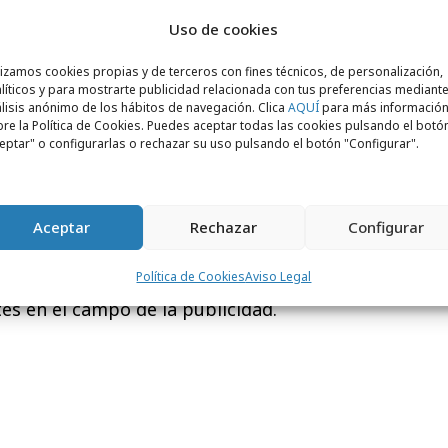
de trabajo en colaboración con los
Uso de cookies
uestro país y elegir, según el orden de
lizamos cookies propias y de terceros con fines técnicos, de personalización,
gencia donde quieren realizar los dos
líticos y para mostrarte publicidad relacionada con tus preferencias mediante
lisis anónimo de los hábitos de navegación. Clica
AQUÍ
para más informació
 de enero de 2009.
re la Política de Cookies. Puedes aceptar todas las cookies pulsando el botó
eptar" o configurarlas o rechazar su uso pulsando el botón "Configurar".
ptado la atención de los medios de
sos internáutas, sino también de varias
Aceptar
Rechazar
Configurar
an mostrado su interés en patrocinar la
Política de Cookies
Aviso Legal
este concurso que permite detectar a
s en el campo de la publicidad.