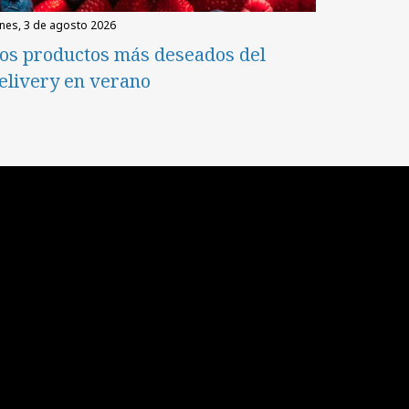
unes, 3 de agosto 2026
os productos más deseados del
elivery en verano