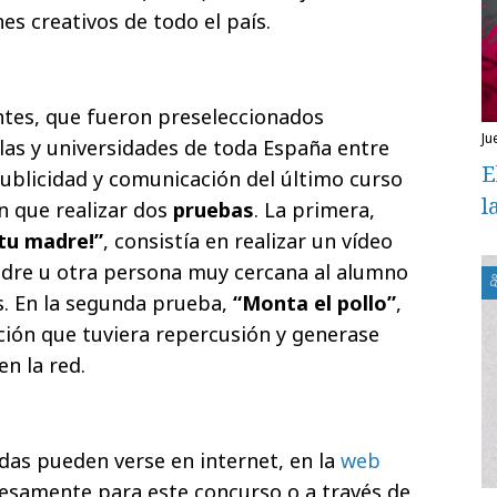
es creativos de todo el país.
ntes, que fueron preseleccionados
j
as y universidades de toda España entre
E
ublicidad y comunicación del último curso
l
an que realizar dos
pruebas
. La primera,
 tu madre!”
, consistía en realizar un vídeo
dre u otra persona muy cercana al alumno
s. En la segunda prueba,
“Monta el pollo”
,
ción que tuviera repercusión y generase
n la red.
das pueden verse en internet, en la
web
samente para este concurso o a través de