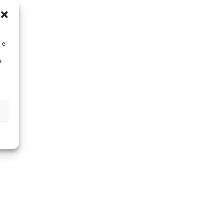
 el
n
n