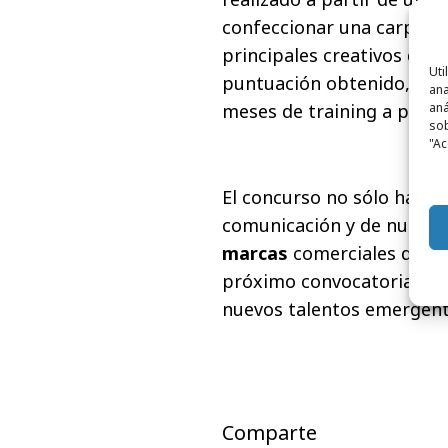
confeccionar una carpeta 
principales creativos de n
Uti
puntuación obtenido, la a
ana
aná
meses de training a partir
sob
"Ac
El concurso no sólo ha ca
comunicación y de numero
marcas
comerciales que h
próximo convocatoria de 
nuevos talentos emergente
Comparte