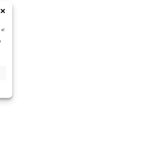
 el
n
n