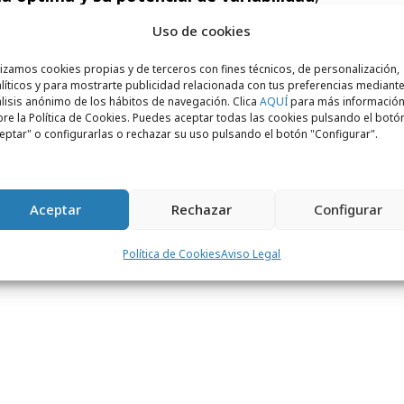
marca, su posicionamiento y su percepción
Uso de cookies
lizamos cookies propias y de terceros con fines técnicos, de personalización,
 of Innovation & Commerce
en Kantar
líticos y para mostrarte publicidad relacionada con tus preferencias mediante
lisis anónimo de los hábitos de navegación. Clica
AQUÍ
para más informació
 de fijación de precios en tiempos de
re la Política de Cookies. Puedes aceptar todas las cookies pulsando el botó
arse con cuidado, aunque la cautela en el
eptar" o configurarlas o rechazar su uso pulsando el botón "Configurar".
portunidad de ofertar a un precio superior.
 marcas deben seguir esforzándose por
Aceptar
Rechazar
Configurar
recios. Ahora más que nunca, la
da proporciona información rápida y
Política de Cookies
Aviso Legal
 y a un precio muy asequible para las