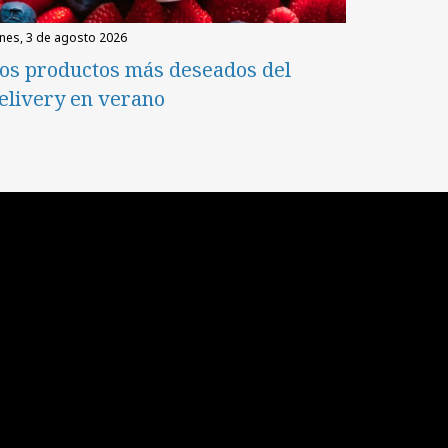
unes, 3 de agosto 2026
os productos más deseados del
elivery en verano