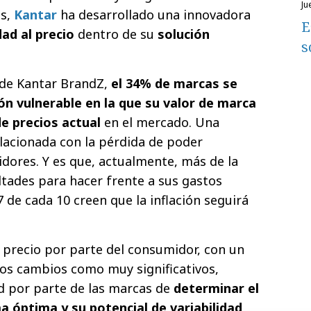
j
as,
Kantar
ha desarrollado una innovadora
E
dad al precio
dentro de su
solución
s
 de Kantar BrandZ,
el 34% de marcas se
ón vulnerable en la que su valor de marca
de precios actual
en el mercado. Una
lacionada con la pérdida de poder
idores. Y es que, actualmente, más de la
ultades para hacer frente a sus gastos
 de cada 10 creen que la inflación seguirá
l precio por parte del consumidor, con un
os cambios como muy significativos,
d por parte de las marcas de
determinar el
a óptima y su potencial de variabilidad
,