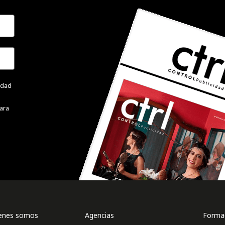
cidad
ara
enes somos
Agencias
Formac