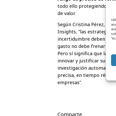
todo ello protegiendo la 
de valor.
Uti
Según Cristina Pérez,
Head
ana
aná
Insights, “las estrategias
sob
incertidumbre deben abord
"Ac
gasto no debe frenar la o
Pero sí significa que las
innovar y justificar sus p
investigación automatiza
precisa, en tiempo récord
empresas”.
Comparte