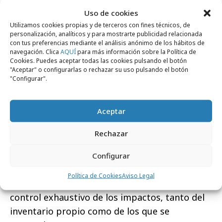
Creo que en la parte más “tradicional” del
Uso de cookies
mundo digital vamos por el buen camino,
Utilizamos cookies propias y de terceros con fines técnicos, de
personalización, analíticos y para mostrarte publicidad relacionada
aunque queda que mejorar en un mundo más
con tus preferencias mediante el análisis anónimo de los hábitos de
complejo como es el de los ‘influencers’. Por
navegación. Clica
AQUÍ
para más información sobre la Política de
Cookies. Puedes aceptar todas las cookies pulsando el botón
poner una pega, creo que el tráfico no humano
"Aceptar" o configurarlas o rechazar su uso pulsando el botón
es una lacra para toda la industria, aunque las
"Configurar".
tecnologías nos permitan identificarlo y
declararlo y nunca hemos tenido ningún
Aceptar
problema con ningún ‘publisher’ al respecto.
Rechazar
R.de la Cruz.- La seguridad en entornos
digitales ha dado pasos de gigante y es una
Configurar
cualidad que yo asocio a entornos ‘premium’
Política de Cookies
Aviso Legal
con contenido profesional, que garantizan un
control exhaustivo de los impactos, tanto del
inventario propio como de los que se