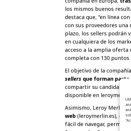
compañía en Europa,
tras
los mismos buenos result
destaca que, “en línea con
con sus proveedores una r
plazo, los sellers podrán 
en cualquiera de los mark
acceso a la amplia oferta
completa con 130 puntos d
El objetivo de la compañí
sellers
que forman parte 
compartir su candidatura 
disponible en leroymerlin
Uti
ana
Asimismo, Leroy Merlin h
aná
web
(leroymerlin.es), que
sob
"Ac
fácil de navegar, permitie