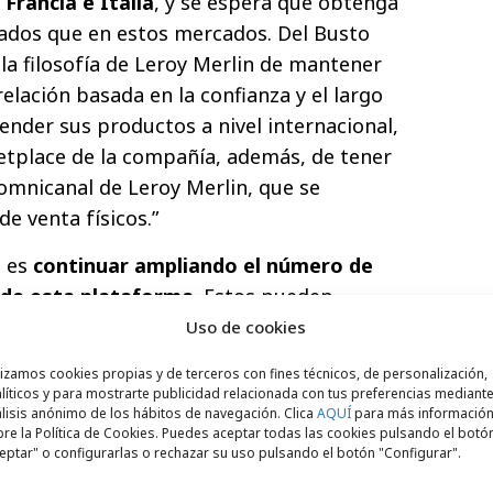
 Francia e Italia
, y se espera que obtenga
ados que en estos mercados. Del Busto
 la filosofía de Leroy Merlin de mantener
elación basada en la confianza y el largo
vender sus productos a nivel internacional,
etplace de la compañía, además, de tener
 omnicanal de Leroy Merlin, que se
e venta físicos.”
a es
continuar ampliando el número de
de esta plataforma
. Estos pueden
con Leroy Merlin a través del formulario
Uso de cookies
.es/convertirse-en-vendedor.html.
lizamos cookies propias y de terceros con fines técnicos, de personalización,
líticos y para mostrarte publicidad relacionada con tus preferencias mediante
a anunciado la
renovación de su página
lisis anónimo de los hábitos de navegación. Clica
AQUÍ
para más informació
 incluye mejoras que la hacen más rápida y
re la Política de Cookies. Puedes aceptar todas las cookies pulsando el botó
eptar" o configurarlas o rechazar su uso pulsando el botón "Configurar".
ndo a los clientes llegar a los productos de