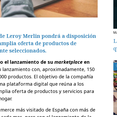
de Leroy Merlin pondrá a disposición
L
 amplia oferta de productos de
q
te seleccionados.
do el lanzamiento de su
marketplace
en
su lanzamiento con, aproximadamente, 150
00 productos. El objetivo de la compañía
una plataforma digital que reúna a los
plia oferta de productos y servicios para
hogar.
ommerce más visitado de España con más de
b cada mes, pero con el lanzamiento de la