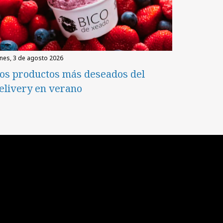
unes, 3 de agosto 2026
os productos más deseados del
elivery en verano