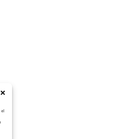
 el
n
n