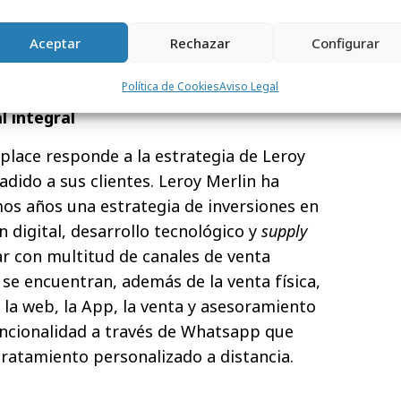
ndo el proceso de venta. Muchas de las
s se irán incorporando en los próximos
Aceptar
Rechazar
Configurar
ar una plataforma digital de cliente y
.
Política de Cookies
Aviso Legal
 integral
place responde a la estrategia de Leroy
adido a sus clientes. Leroy Merlin ha
mos años una estrategia de inversiones en
 digital, desarrollo tecnológico y
supply
r con multitud de canales de venta
 se encuentran, además de la venta física,
e la web, la App, la venta y asesoramiento
uncionalidad a través de Whatsapp que
 tratamiento personalizado a distancia.