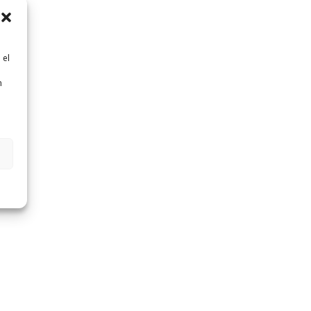
 el
n
n