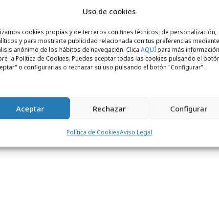
Uso de cookies
Digitales en eShow en octubre
lizamos cookies propias y de terceros con fines técnicos, de personalización,
líticos y para mostrarte publicidad relacionada con tus preferencias mediante
rá el encuentro de las Mamis Digitales en
lisis anónimo de los hábitos de navegación. Clica
AQUÍ
para más informació
re la Política de Cookies. Puedes aceptar todas las cookies pulsando el botó
s como María Encina acudirán, junto con
eptar" o configurarlas o rechazar su uso pulsando el botón "Configurar".
 comunidades (y los bebés, que son
 para conocer directamente a las marcas
y
stionar de manera profesional las redes
Aceptar
Rechazar
Configurar
atibilizándolo con el cuidado de los niños.
casas como encargadas de redes sociales de
Política de Cookies
Aviso Legal