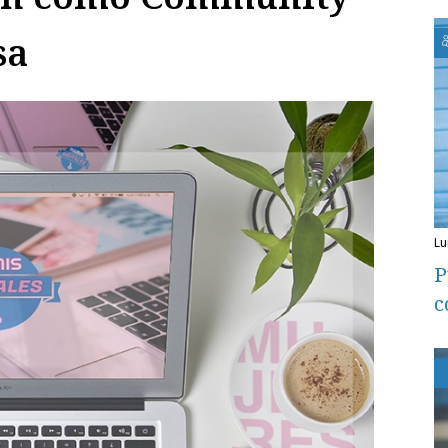
sa
l
P
c