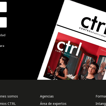
cidad
ara
enes somos
Agencias
Formac
mios CTRL
Área de expertos
Intang