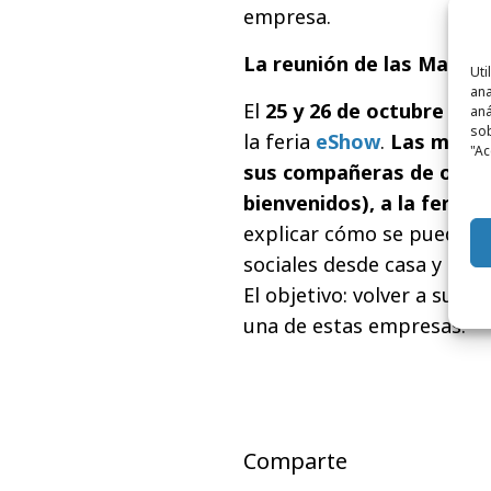
empresa.
La reunión de las Mamis 
Uti
ana
El
25 y 26 de octubre
tend
aná
sob
la feria
eShow
.
Las madre
"Ac
sus compañeras de otras
bienvenidos), a la feria
explicar cómo se puede ge
sociales desde casa y comp
El objetivo: volver a sus 
una de estas empresas.
Comparte