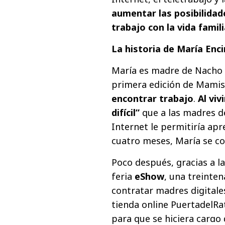
aumentar las posibilidad
trabajo con la vida famili
La historia de María Encin
María es madre de Nacho y
primera edición de Mamis
encontrar trabajo
.
Al viv
difícil”
que a las madres d
Internet le permitiría apr
cuatro meses, María se con
Poco después, gracias a la
feria
eShow
, una treinte
contratar madres digital
tienda online PuertadelR
para que se hiciera cargo 