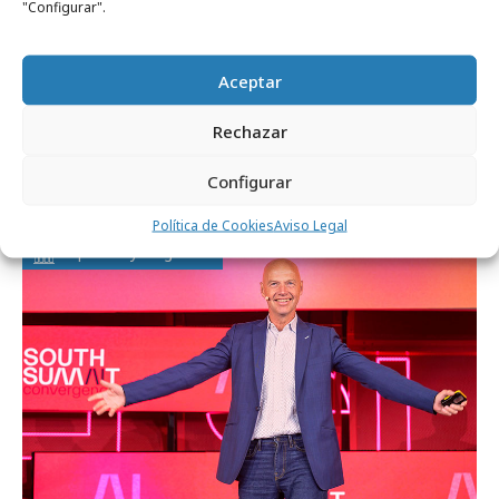
"Configurar".
Comparte
Aceptar
Rechazar
Noticias Relacionadas
Configurar
Política de Cookies
Aviso Legal
Empresas y Negocios