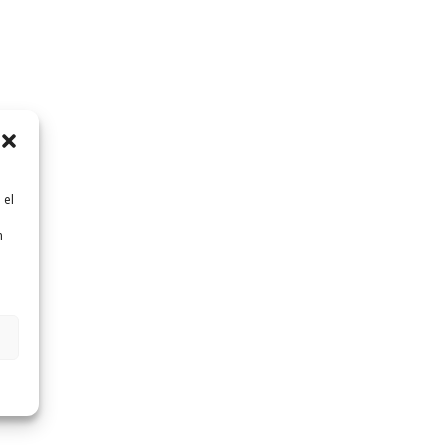
 el
n
n