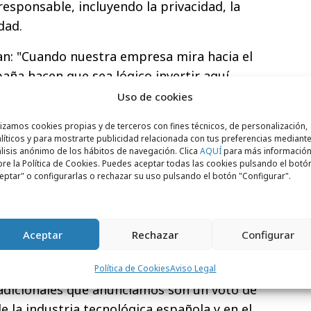
esponsable, incluyendo la privacidad, la
dad.
n: "Cuando nuestra empresa mira hacia el
paña hacen que sea lógico invertir aquí.
ros socios para ayudar a construir el
Uso de cookies
 de Internet construida en torno a
lizamos cookies propias y de terceros con fines técnicos, de personalización,
terconectadas. El metaverso no pertenecerá
líticos y para mostrarte publicidad relacionada con tus preferencias mediante
lisis anónimo de los hábitos de navegación. Clica
AQUÍ
para más informació
rgirá de la noche a la mañana, pero tiene
re la Política de Cookies. Puedes aceptar todas las cookies pulsando el botó
desbloquear el acceso a nuevas
eptar" o configurarlas o rechazar su uso pulsando el botón "Configurar".
sociales y económicas, y queremos que los
rle forma desde el principio". Y concluyen:
encontrar nuevas formas para que los
Aceptar
Rechazar
Configurar
e sí requerirá la colaboración y
 desarrolladores, creadores y responsables
Política de Cookies
Aviso Legal
s adicionales que anunciamos son un voto de
de la industria tecnológica española y en el