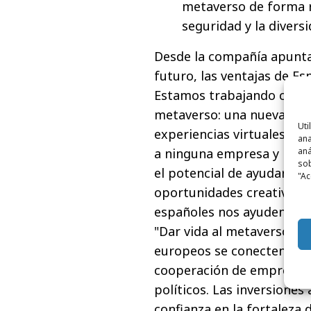
metaverso de forma r
seguridad y la diversi
Desde la compañía apunta
futuro, las ventajas de Es
Estamos trabajando con ot
metaverso: una nueva fase
Uti
experiencias virtuales in
ana
aná
a ninguna empresa y no su
sob
el potencial de ayudar a 
"Ac
oportunidades creativas, 
españoles nos ayuden a da
"Dar vida al metaverso y 
europeos se conecten entr
cooperación de empresas,
políticos. Las inversione
confianza en la fortaleza 