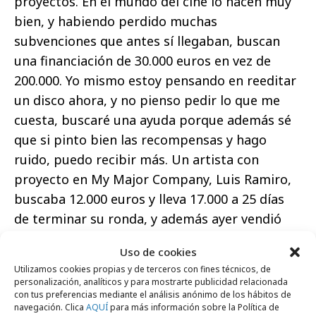
proyectos. En el mundo del cine lo hacen muy
bien, y habiendo perdido muchas
subvenciones que antes sí llegaban, buscan
una financiación de 30.000 euros en vez de
200.000. Yo mismo estoy pensando en reeditar
un disco ahora, y no pienso pedir lo que me
cuesta, buscaré una ayuda porque además sé
que si pinto bien las recompensas y hago
ruido, puedo recibir más. Un artista con
proyecto en My Major Company, Luis Ramiro,
buscaba 12.000 euros y lleva 17.000 a 25 días
de terminar su ronda, y además ayer vendió
dos conciertos.
Uso de cookies
La música está viva
Utilizamos cookies propias y de terceros con fines técnicos, de
personalización, analíticos y para mostrarte publicidad relacionada
con tus preferencias mediante el análisis anónimo de los hábitos de
De hecho está más viva que nunca -afirma un
navegación. Clica
AQUÍ
para más información sobre la Política de