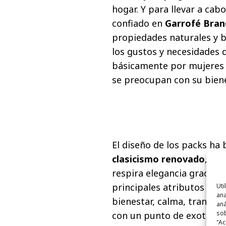
hogar. Y para llevar a cab
confiado en
Garrofé
Bran
propiedades naturales y be
los gustos y necesidades 
básicamente por mujeres 
se preocupan con su bienes
El diseño de los packs h
clasicismo renovado
, co
respira elegancia gracias 
principales atributos de 
Uti
ana
bienestar, calma, tranquil
aná
sob
con un punto de exotismo 
"Ac