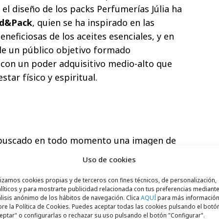
o el diseño de los packs Perfumerías Júlia ha
d&Pack
, quien se ha inspirado en las
neficiosas de los aceites esenciales, y en
de un público objetivo formado
con un poder adquisitivo medio-alto que
tar físico y espiritual.
a buscado en todo momento una imagen de
n el color blanco como protagonista, que
Uso de cookies
a sus líneas sobrias y transmite los
los productos de cuidado personal:
lizamos cookies propias y de terceros con fines técnicos, de personalización,
líticos y para mostrarte publicidad relacionada con tus preferencias mediante
idad y espiritualidad, todo ello aderezado
lisis anónimo de los hábitos de navegación. Clica
AQUÍ
para más informació
re la Política de Cookies. Puedes aceptar todas las cookies pulsando el botó
oriental aportado por la estética de los
eptar" o configurarlas o rechazar su uso pulsando el botón "Configurar".