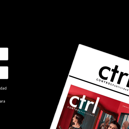
cidad
ara