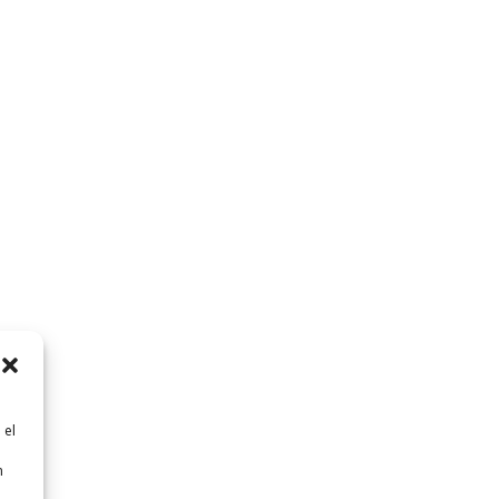
 el
n
n