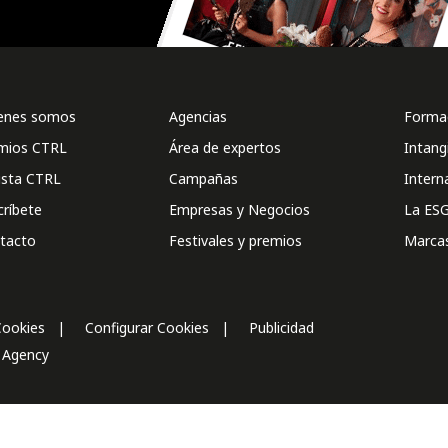
enes somos
Agencias
Formac
mios CTRL
Área de expertos
Intang
ista CTRL
Campañas
Intern
críbete
Empresas y Negocios
La ESG
tacto
Festivales y premios
Marca
Cookies
Configurar Cookies
Publicidad
l Agency