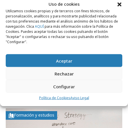
Uso de cookies
Opinión
Utilizamos cookies propias y de terceros con fines técnicos, de
personalización, analíticos y para mostrarte publicidad relacionada
con tus preferencias mediante el análisis anónimo de los hábitos de
navegación. Clica
AQUÍ
para más información sobre la Política de
Cookies. Puedes aceptar todas las cookies pulsando el botón
"Aceptar" o configurarlas o rechazar su uso pulsando el botón
"Configurar".
Aceptar
Rechazar
miércoles, 3 de junio 2026
Configurar
Seguir comportamientos, no perfiles
estáticos: la nueva lógica de las audiencias
Política de Cookies
Aviso Legal
Formación y estudios