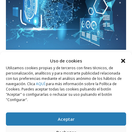
jueves, 9 de junio 2022
Uso de cookies
Ventajas y riesgos del reconocimiento
Utilizamos cookies propias y de terceros con fines técnicos, de
facial
personalización, analíticos y para mostrarte publicidad relacionada
con tus preferencias mediante el análisis anónimo de los hábitos de
navegación. Clica
AQUÍ
para más información sobre la Política de
Cookies. Puedes aceptar todas las cookies pulsando el botón
Empresas y Negocios
"Aceptar" o configurarlas o rechazar su uso pulsando el botón
"Configurar".
Aceptar