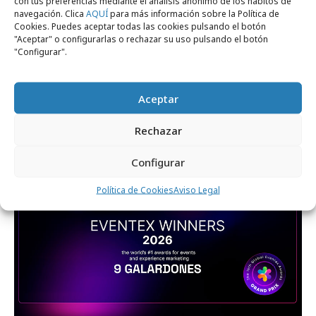
con tus preferencias mediante el análisis anónimo de los hábitos de
navegación. Clica
AQUÍ
para más información sobre la Política de
Cookies. Puedes aceptar todas las cookies pulsando el botón
"Aceptar" o configurarlas o rechazar su uso pulsando el botón
"Configurar".
viernes, 19 de junio 2026
SOMOS Experiences y Fundación Alas
Aceptar
consolidan su colaboración
Rechazar
Configurar
Agencias
Política de Cookies
Aviso Legal