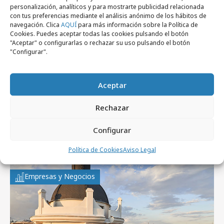
personalización, analíticos y para mostrarte publicidad relacionada
con tus preferencias mediante el análisis anónimo de los hábitos de
navegación. Clica
AQUÍ
para más información sobre la Política de
Cookies. Puedes aceptar todas las cookies pulsando el botón
"Aceptar" o configurarlas o rechazar su uso pulsando el botón
"Configurar".
lunes, 28 de julio 2014
YuMe optimiza el vídeo multipantalla
Aceptar
Rechazar
Configurar
Artículos recientes
Política de Cookies
Aviso Legal
Empresas y Negocios