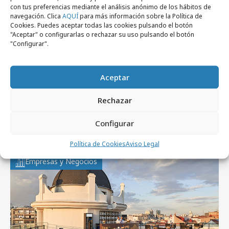
con tus preferencias mediante el análisis anónimo de los hábitos de
navegación. Clica
AQUÍ
para más información sobre la Política de
Noticias Relacionadas
Cookies. Puedes aceptar todas las cookies pulsando el botón
"Aceptar" o configurarlas o rechazar su uso pulsando el botón
"Configurar".
No se han encontrado noticias relacionadas.
Aceptar
Rechazar
Artículos recientes
Configurar
Política de Cookies
Aviso Legal
Empresas y Negocios