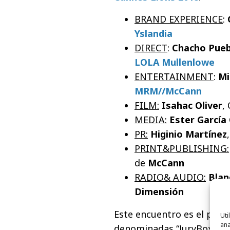
BRAND EXPERIENCE
:
Yslandia
DIRECT
:
Chacho Pueb
LOLA Mullenlowe
ENTERTAINMENT
:
Mi
MRM//McCann
FILM:
Isahac Oliver
,
MEDIA:
Ester García
PR:
Higinio Martínez
PRINT&PUBLISHING:
de
McCann
RADIO& AUDIO:
Bla
Dimensión
Este encuentro es el prime
Uti
ana
denominadas “JuryBox”, en