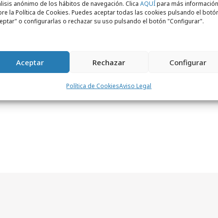
lisis anónimo de los hábitos de navegación. Clica
AQUÍ
para más informació
ración con el Festival Cannes Lions, en
re la Política de Cookies. Puedes aceptar todas las cookies pulsando el botó
eptar" o configurarlas o rechazar su uso pulsando el botón "Configurar".
a innovación españolas. Se da la
precisamente
Google, la marca que recibirá
el reconocimiento al “Anunciante del Año”.
Aceptar
Rechazar
Configurar
Política de Cookies
Aviso Legal