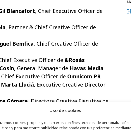
H
Gil Blancafort
, Chief Executive Officer de
la
, Partner & Chief Creative Officer de
guel Bemfica
, Chief Creative Officer de
 Chief Executive Officer de
&Rosás
 Cosín
, General Manager de
Havas Media
, Chief Executive Officer de
Omnicom PR
Marta Lluciá
, Executive Creative Director
nca Gómara
, Directora Creativa Ejecutiva de
Uso de cookies
ro que se celebre en 2018, de las sesiones
lizamos cookies propias y de terceros con fines técnicos, de personalización,
líticos y para mostrarte publicidad relacionada con tus preferencias mediante
 las que Google acoge diferentes eventos