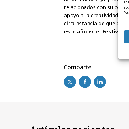
aná
relacionados con su colabo
sob
"Ac
apoyo a la creatividad y l
circunstancia de que es 
este año en el Festival, 
Comparte