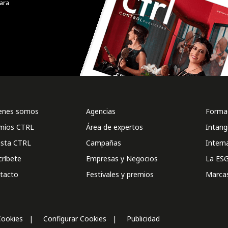
ara
enes somos
Agencias
Formac
mios CTRL
Área de expertos
Intang
ista CTRL
Campañas
Intern
críbete
Empresas y Negocios
La ESG
tacto
Festivales y premios
Marca
Cookies
Configurar Cookies
Publicidad