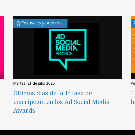
Festivales y premios
martes, 21 de julio 2026
v
Últimos días de la 1ª fase de
F
inscripción en los Ad Social Media
h
Awards