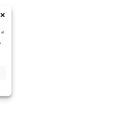
 el
n
n