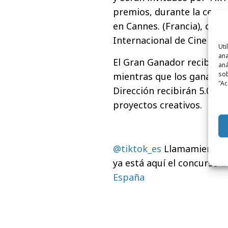
premios, durante la cere
en Cannes. (Francia), con m
Internacional de Cine de 
Uti
ana
El Gran Ganador recibirá
aná
sob
mientras que los ganadore
"Ac
Dirección recibirán 5.000
proyectos creativos.
@tiktok_es
Llamamiento a 
ya está aquí el concurso
#
España