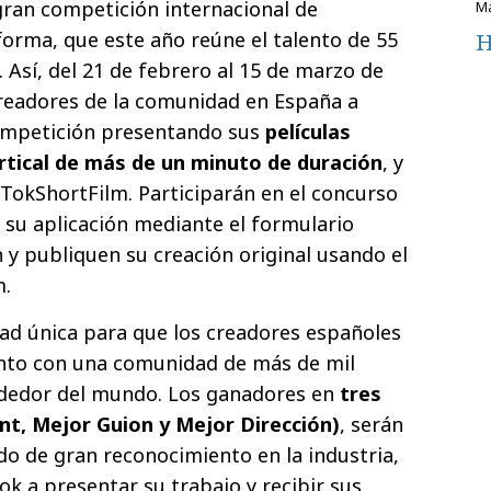
 gran competición internacional de
forma, que este año reúne el talento de 55
H
 Así, del 21 de febrero al 15 de marzo de
 creadores de la comunidad en España a
competición presentando sus
películas
rtical de más de un minuto de duración
, y
kTokShortFilm. Participarán en el concurso
n su aplicación mediante el formulario
n y publiquen su creación original usando el
m.
ad única para que los creadores españoles
nto con una comunidad de más de mil
ededor del mundo. Los ganadores en
tres
t, Mejor Guion y Mejor Dirección)
, serán
do de gran reconocimiento en la industria,
ok a presentar su trabajo y recibir sus