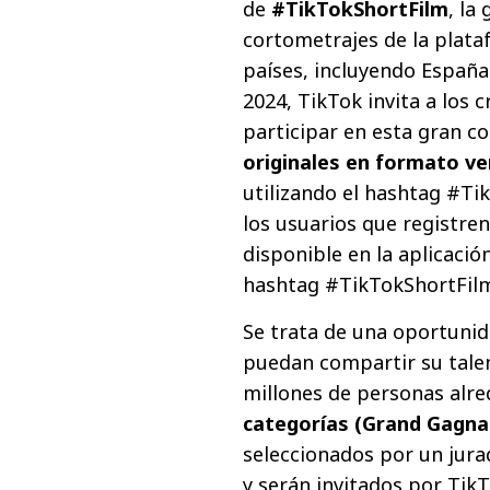
de
#TikTokShortFilm
, la
cortometrajes de la plata
países, incluyendo España.
2024, TikTok invita a los
participar en esta gran 
originales en formato ve
utilizando el hashtag #Ti
los usuarios que registre
disponible en la aplicació
hashtag #TikTokShortFil
Se trata de una oportunid
puedan compartir su tale
millones de personas alr
categorías (Grand Gagnan
seleccionados por un jura
y serán invitados por TikT