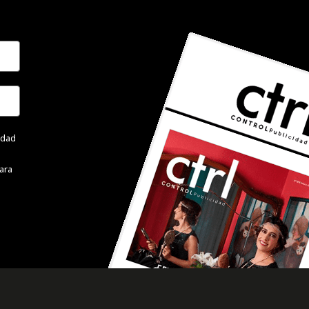
cidad
ara