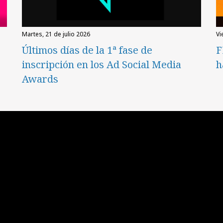
martes, 21 de julio 2026
v
Últimos días de la 1ª fase de
F
inscripción en los Ad Social Media
h
Awards