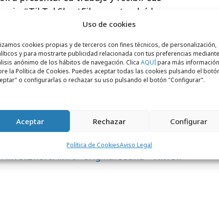
monia #TikTokShortFilm que tendrá lugar
otivo de la 77ª edición del Festival
Uso de cookies
Cannes.
lizamos cookies propias y de terceros con fines técnicos, de personalización,
líticos y para mostrarte publicidad relacionada con tus preferencias mediante
 un
premio en efectivo de 10.000 euros
,
lisis anónimo de los hábitos de navegación. Clica
AQUÍ
para más informació
re la Política de Cookies. Puedes aceptar todas las cookies pulsando el botó
s de las categorías de Mejor Guion y Mejor
eptar" o configurarlas o rechazar su uso pulsando el botón "Configurar".
 euros cada uno para apoyar sus próximos
Aceptar
Rechazar
Configurar
todos los creadores y futuros cineastas:
Política de Cookies
Aviso Legal
TikTokShortFilm
♬ original sound - TikTok