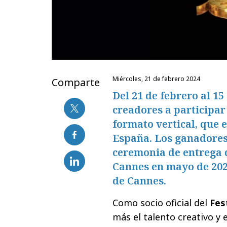
miércoles, 21 de febrero 2024
Comparte
Del 21 de febrero al 15
creadores a participar
formato vertical, que 
España. Los ganadores 
ceremonia de entrega 
Cannes en mayo de 2024
de Cannes.
Como socio oficial del
Fes
más el talento creativo y e