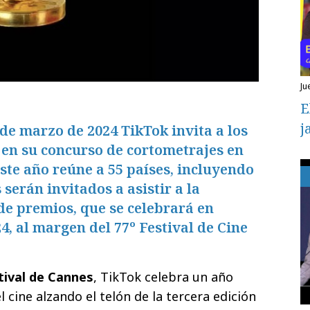
ju
E
j
 de marzo de 2024 TikTok invita a los
 en su concurso de cortometrajes en
este año reúne a 55 países, incluyendo
serán invitados a asistir a la
de premios, que se celebrará en
, al margen del 77º Festival de Cine
tival de Cannes
, TikTok celebra un año
l cine alzando el telón de la tercera edición