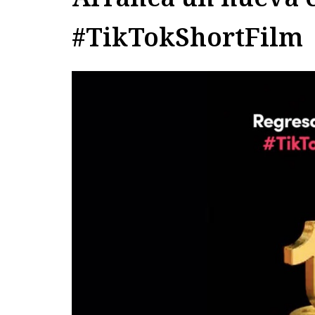
#TikTokShortFilm