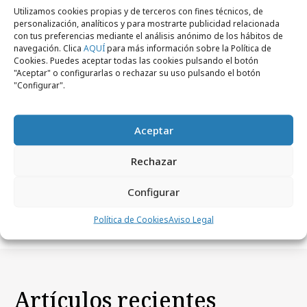
Utilizamos cookies propias y de terceros con fines técnicos, de
personalización, analíticos y para mostrarte publicidad relacionada
con tus preferencias mediante el análisis anónimo de los hábitos de
navegación. Clica
AQUÍ
para más información sobre la Política de
Cookies. Puedes aceptar todas las cookies pulsando el botón
"Aceptar" o configurarlas o rechazar su uso pulsando el botón
"Configurar".
Aceptar
Rechazar
jueves, 9 de julio 2026
La creatividad premiada en la era de la
Configurar
inteligencia artificial
Política de Cookies
Aviso Legal
Artículos recientes