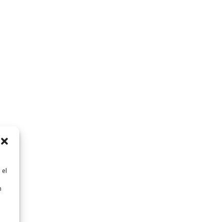
 el
n
n