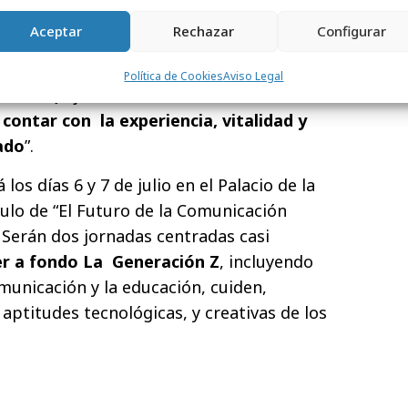
ruz Delgado: “En el año que se cumple el
Aceptar
Rechazar
Configurar
miento de Cervantes, tenemos la suerte y el
idente con el padre y creador de la
Política de Cookies
Aviso Legal
 Don Quijote de la Mancha. Es un
e
contar con la experiencia, vitalidad y
ado
”.
 los días 6 y 7 de julio en el Palacio de la
tulo de “El Futuro de la Comunicación
. Serán dos jornadas centradas casi
r a fondo La Generación Z
, incluyendo
municación y la educación, cuiden,
 aptitudes tecnológicas, y creativas de los