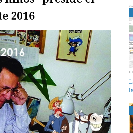
te 2016
l
L
l