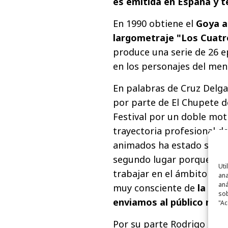
es emitida en España y t
En 1990 obtiene el
Goya a
largometraje "Los Cuat
produce una serie de 26 e
en los personajes del men
En palabras de Cruz Delga
por parte de El Chupete de
Festival por un doble mot
trayectoria profesional de
animados ha estado siempr
segundo lugar porque en 
Uti
trabajar en el ámbito publ
ana
aná
muy consciente de
la imp
sob
enviamos al público men
"Ac
Por su parte Rodrigo Ron, 