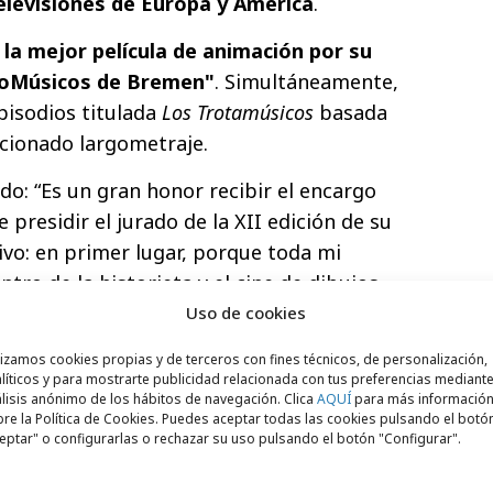
elevisiones de Europa y América
.
 la mejor película de animación por su
roMúsicos de Bremen"
. Simultáneamente,
pisodios titulada
Los Trotamúsicos
basada
cionado largometraje.
do: “Es un gran honor recibir el encargo
 presidir el jurado de la XII edición de su
ivo: en primer lugar, porque toda mi
ntro de la historieta y el cine de dibujos
e orientada al público infantil, y en
Uso de cookies
esa trayectoria tuve muchas ocasiones de
lizamos cookies propias y de terceros con fines técnicos, de personalización,
icitario y del entretenimiento, por eso soy
líticos y para mostrarte publicidad relacionada con tus preferencias mediante
lisis anónimo de los hábitos de navegación. Clica
AQUÍ
para más informació
ortancia de cuidar los mensajes que
re la Política de Cookies. Puedes aceptar todas las cookies pulsando el botó
or de edad
”.
eptar" o configurarlas o rechazar su uso pulsando el botón "Configurar".
director de El Chupete, destaca la vitalidad