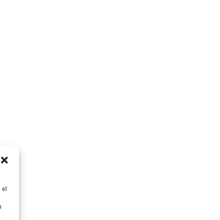
 el
n
n