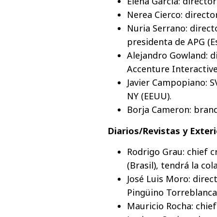
Elena García: directo
Nerea Cierco: directo
Nuria Serrano: direct
presidenta de APG (E
Alejandro Gowland: d
Accenture Interactive
Javier Campopiano: SV
NY (EEUU).
Borja Cameron: bran
Diarios/Revistas y Exteri
Rodrigo Grau: chief c
(Brasil), tendrá la co
José Luis Moro: direc
Pingüino Torreblanca
Mauricio Rocha: chief