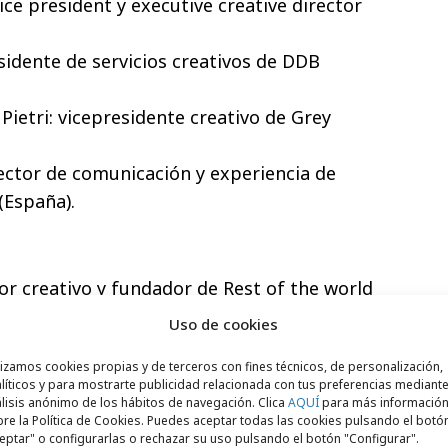
ice president y executive creative director
sidente de servicios creativos de DDB
Pietri: vicepresidente creativo de Grey
ector de comunicación y experiencia de
(España).
tor creativo y fundador de Rest of the world
Uso de cookies
jero delegado y productor ejecutivo de The
lizamos cookies propias y de terceros con fines técnicos, de personalización,
 de Asociación de Productoras de Cine
líticos y para mostrarte publicidad relacionada con tus preferencias mediante
spaña).
lisis anónimo de los hábitos de navegación. Clica
AQUÍ
para más informació
re la Política de Cookies. Puedes aceptar todas las cookies pulsando el botó
va de El Ruso de Rocky (España).
eptar" o configurarlas o rechazar su uso pulsando el botón "Configurar".