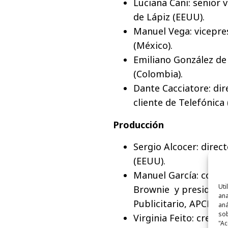
Luciana Cani: senior v
de Lápiz (EEUU).
Manuel Vega: vicepre
(México).
Emiliano González de 
(Colombia).
Dante Cacciatore: dir
cliente de Telefónica 
Producción
Sergio Alcocer: direc
(EEUU).
Manuel García: conse
Uti
Brownie y presidente
ana
Publicitario, APCP (E
aná
sob
Virginia Feito: creati
"Ac