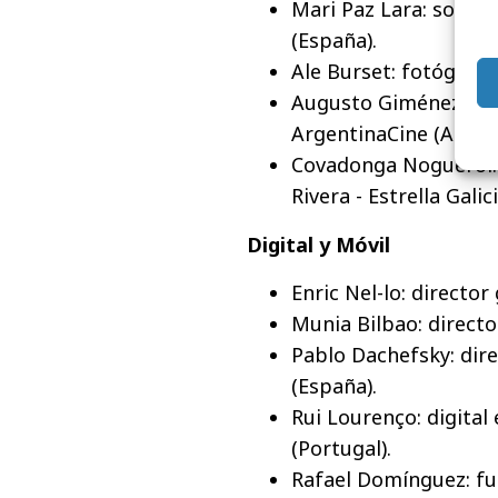
Mari Paz Lara: socia 
(España).
Ale Burset: fotógrafo
Augusto Giménez Zapi
ArgentinaCine (Argent
Covadonga Noguerol: 
Rivera - Estrella Galic
Digital y Móvil
Enric Nel-lo: director
Munia Bilbao: directo
Pablo Dachefsky: dire
(España).
Rui Lourenço: digital
(Portugal).
Rafael Domínguez: fun