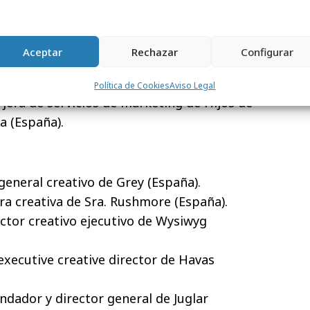
fundadora y directora general de La Joya
 (Argentina).
Aceptar
Rechazar
Configurar
ola: productor y fundador de
ina).
Política de Cookies
Aviso Legal
jefa de servicios de marketing de Hijos de
ia (España).
 general creativo de Grey (España).
ra creativa de Sra. Rushmore (España).
ctor creativo ejecutivo de Wysiwyg
 executive creative director de Havas
dador y director general de Juglar