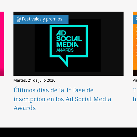
Festivales y premios
martes, 21 de julio 2026
v
Últimos días de la 1ª fase de
F
inscripción en los Ad Social Media
h
Awards