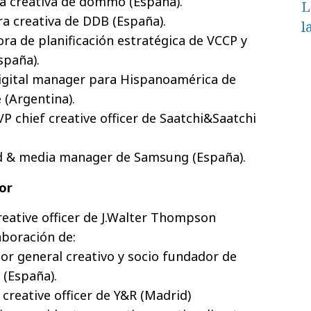
ra creativa de dommo (España).
L
ra creativa de DDB (España).
l
ora de planificación estratégica de VCCP y
spaña).
igital manager para Hispanoamérica de
 (Argentina).
P chief creative officer de Saatchi&Saatchi
d & media manager de Samsung (España).
or
reative officer de J.Walter Thompson
laboración de:
tor general creativo y socio fundador de
 (España).
 creative officer de Y&R (Madrid)