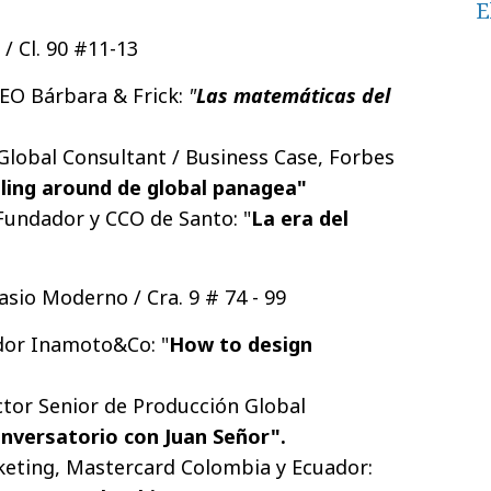
E
/ Cl. 90 #11-13
EO Bárbara & Frick:
"
Las matemáticas del
Global Consultant / Business Case, Forbes
lling around de global panagea"
Fundador y CCO de Santo: "
La era del
sio Moderno / Cra. 9 # 74 - 99
dor Inamoto&Co: "
How to design
ctor Senior de Producción Global
nversatorio con Juan Señor".
keting, Mastercard Colombia y Ecuador: