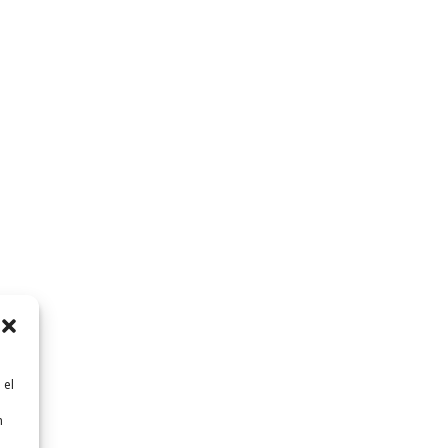
 el
n
n