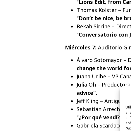
"
Lions Edit, from Ca
Thomas Kolster – Fun
"
Don’t be nice, be br
Bekah Sirrine – Direc
"
Conversatorio con 
Miércoles 7:
Auditorio Gi
Álvaro Sotomayor – D
change the world for
Juana Uribe – VP Cana
Julia Oh – Productora 
advice".
Jeff Kling – Antiguo C
Uti
Sebastián Arrecheder
ana
"
¿Por qué vendí?"
aná
sob
Gabriela Scardaccione
"Ac