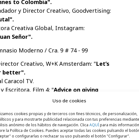
nnes to Colombia".
dador y Director Creativo, Goodvertising:
utal".
tora Creativa Global, Instagram:
Juan Señor".
mnasio Moderno / Cra. 9 # 74 - 99
irector Creativo, W+K Amsterdam: "
Let’s
 better".
l Caracol TV.
y Escritora, Film 4: "
Advice on giving
Uso de cookies
CO, Fallon.
lizamos cookies propias y de terceros con fines técnicos, de personalización,
a – CEO & Fundador Arrechedera Claverol:
líticos y para mostrarte publicidad relacionada con tus preferencias mediante
lisis anónimo de los hábitos de navegación. Clica
AQUÍ
para más informació
re la Política de Cookies. Puedes aceptar todas las cookies pulsando el botó
 – Socia Creative, Madre: "
Mother, Madre,
eptar" o configurarlas o rechazar su uso pulsando el botón "Configurar".