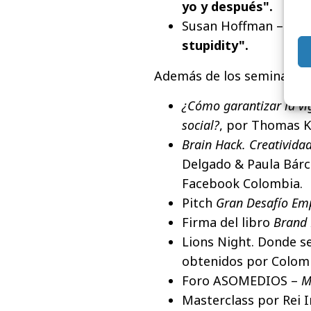
yo y después".
Susan Hoffman – CoDi
stupidity".
Además de los seminarios 
¿Cómo garantizar la vig
social?
, por Thomas Ko
Brain Hack. Creativida
Delgado & Paula Bárc
Facebook Colombia.
Pitch
Gran Desafío Em
Firma del libro
Brand 
Lions Night. Donde se
obtenidos por Colom
Foro ASOMEDIOS –
M
Masterclass por Rei 