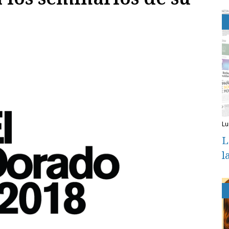
l
L
l