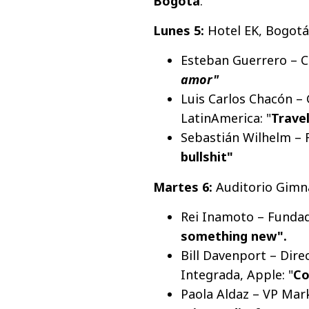
Bogotá
.
Lunes 5:
Hotel EK, Bogotá 
Esteban Guerrero – C
amor"
Luis Carlos Chacón – 
LatinAmerica: "
Trave
Sebastián Wilhelm – 
bullshit"
Martes 6:
Auditorio Gimna
Rei Inamoto – Funda
something new".
Bill Davenport – Dire
Integrada, Apple: "
Co
Paola Aldaz – VP Mar