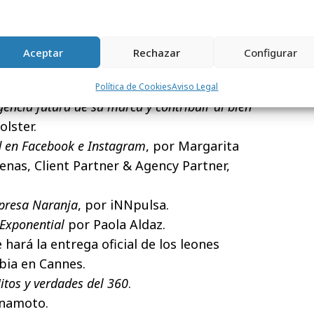
rectora Global Creativa, W+K: "
Bravery is
Aceptar
Rechazar
Configurar
el festival contará con diversos
talleres
:
Política de Cookies
Aviso Legal
encia futura de su marca y contribuir al bien
lster.
d en Facebook e Instagram
, por Margarita
enas, Client Partner & Agency Partner,
presa Naranja
, por iNNpulsa.
Exponential
por Paola Aldaz.
 hará la entrega oficial de los leones
bia en Cannes.
itos y verdades del 360
.
Inamoto.