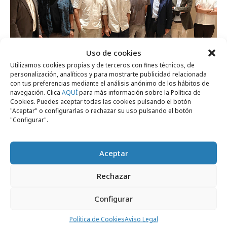
Uso de cookies
Utilizamos cookies propias y de terceros con fines técnicos, de
personalización, analíticos y para mostrarte publicidad relacionada
lunes, 20 de julio 2026
con tus preferencias mediante el análisis anónimo de los hábitos de
La era de la creatividad aumentada
navegación. Clica
AQUÍ
para más información sobre la Política de
Cookies. Puedes aceptar todas las cookies pulsando el botón
"Aceptar" o configurarlas o rechazar su uso pulsando el botón
"Configurar".
Formación y estudios
Aceptar
Rechazar
Configurar
Política de Cookies
Aviso Legal