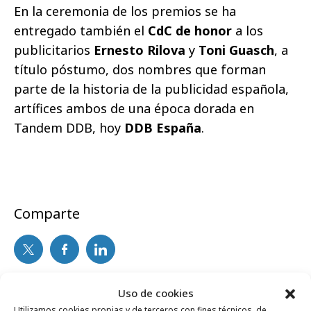
En la ceremonia de los premios se ha
entregado también el
CdC de honor
a los
publicitarios
Ernesto Rilova
y
Toni Guasch
, a
título póstumo, dos nombres que forman
parte de la historia de la publicidad española,
artífices ambos de una época dorada en
Tandem DDB, hoy
DDB España
.
Comparte
Noticias Relacionadas
Uso de cookies
Utilizamos cookies propias y de terceros con fines técnicos, de