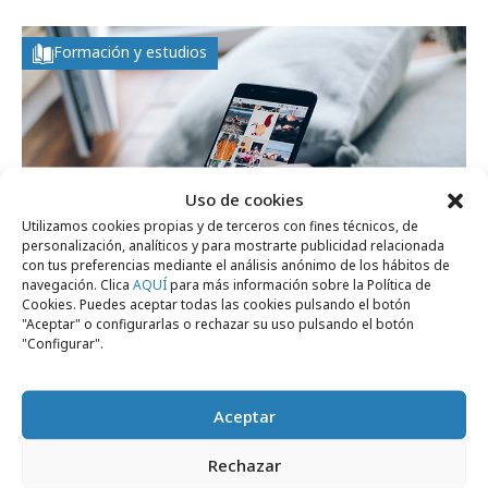
Formación y estudios
Uso de cookies
Utilizamos cookies propias y de terceros con fines técnicos, de
personalización, analíticos y para mostrarte publicidad relacionada
con tus preferencias mediante el análisis anónimo de los hábitos de
navegación. Clica
AQUÍ
para más información sobre la Política de
Cookies. Puedes aceptar todas las cookies pulsando el botón
"Aceptar" o configurarlas o rechazar su uso pulsando el botón
miércoles, 22 de julio 2026
"Configurar".
1 de cada 4 usuarios de redes compra
directamente dentro de ellas
Aceptar
Rechazar
Agencias