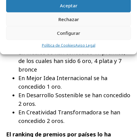
En Audio se han concedido 8 premios, de
Aceptar
los cuales 3 han sido oro, 2 plata, 2 bronce
y 1 Gran Premio.
Rechazar
En Innovación se han concedido 16
Configurar
premios, de los cuales han sido 5 oro, 6
plata, 4 bronce y 1 Gran Premio.
Política de Cookies
Aviso Legal
En Medios se han concedido 17 premios,
de los cuales han sido 6 oro, 4 plata y 7
bronce
En Mejor Idea Internacional se ha
concedido 1 oro.
En Desarrollo Sostenible se han concedido
2 oros.
En Creatividad Transformadora se han
concedido 2 oros.
El ranking de premios por países lo ha