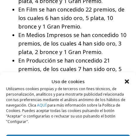
plata, 4 bronce y 1 Gran Premio.
En Film se han concedido 22 premios, de
los cuales 6 han sido oro, 5 plata, 10
bronce y 1 Gran Premio.
En Medios Impresos se han concedido 10
premios, de los cuales 4 han sido oro, 3
plata, 2 bronce y 1 Gran Premio.
En Producción se han concedido 21
premios, de los cuales 7 han sido oro, 5
plata, 8 bronce y 1 Gran Premio.
Uso de cookies
En Exterior se han concedido 23 premios,
Utilizamos cookies propias y de terceros con fines técnicos, de
de los cuales 6 han sido oro, 5 plata, 11
personalización, analíticos y para mostrarte publicidad relacionada
con tus preferencias mediante el análisis anónimo de los hábitos de
bronce y 1 Gran Premio.
navegación. Clica
AQUÍ
para más información sobre la Política de
Cookies. Puedes aceptar todas las cookies pulsando el botón
En Diseño se han concedido 14 premios,
"Aceptar" o configurarlas o rechazar su uso pulsando el botón
de los cuales han sido 4 oro, 4 plata, 5
"Configurar".
bronce y 1 Gran Premio.