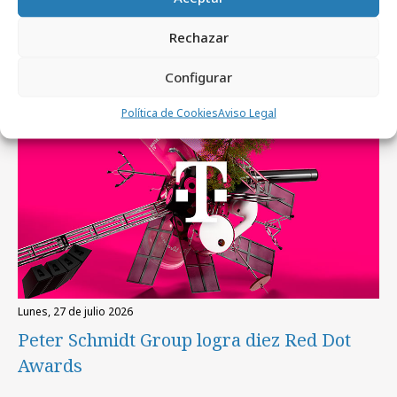
Artículos recientes
Rechazar
Configurar
Festivales y premios
Política de Cookies
Aviso Legal
lunes, 27 de julio 2026
Peter Schmidt Group logra diez Red Dot
Awards