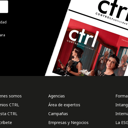
cidad
ara
enes somos
Agencias
Formac
mios CTRL
Área de expertos
Intang
ista CTRL
Campañas
Intern
críbete
Empresas y Negocios
La ESG