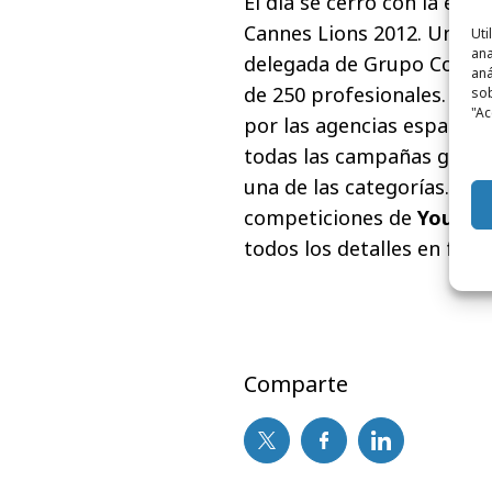
El día se cerró con la ent
Cannes Lions 2012. Una ga
Uti
ana
delegada de Grupo Consult
aná
de 250 profesionales. En 
sob
"Ac
por las agencias española
todas las campañas ganad
una de las categorías. Ade
competiciones de
Young L
todos los detalles en fec
Comparte