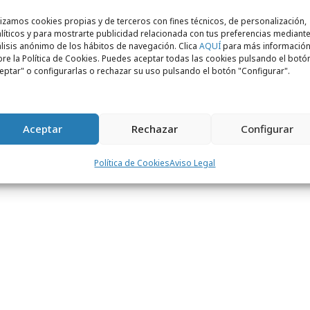
rega de los premios al palmarés español de
la dirigida por
Kika Samblás
, consejera
lizamos cookies propias y de terceros con fines técnicos, de personalización,
líticos y para mostrarte publicidad relacionada con tus preferencias mediante
ores, y que contó con la asistencia de más
lisis anónimo de los hábitos de navegación. Clica
AQUÍ
para más informació
ella se entregaron los 18 Leones ganados
re la Política de Cookies. Puedes aceptar todas las cookies pulsando el botó
eptar" o configurarlas o rechazar su uso pulsando el botón "Configurar".
s y se pudo disfrutar de la proyección de
oras, además de los Grand Prix de cada
más, en la Gala se dieron a conocer las
Aceptar
Rechazar
Configurar
ions 2013
, de la que se harán públicos
ha próxima.
Política de Cookies
Aviso Legal