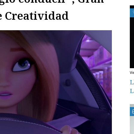
 Creatividad
v
L
L