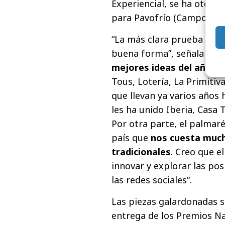
Experiencial, se ha otorga
para Pavofrío (Campofrío)
“La más clara prueba de q
buena forma”, señala el p
mejores ideas del año h
Tous, Lotería, La Primitiv
que llevan ya varios años 
les ha unido Iberia, Casa
Por otra parte, el palmar
país que
nos cuesta much
tradicionales
. Creo que e
innovar y explorar las pos
las redes sociales”.
Las piezas galardonadas s
entrega de los Premios Na