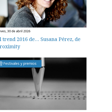
eves, 30 de abril 2026
l trend 2016 de… Susana Pérez, de
roximity
Festivales y premios