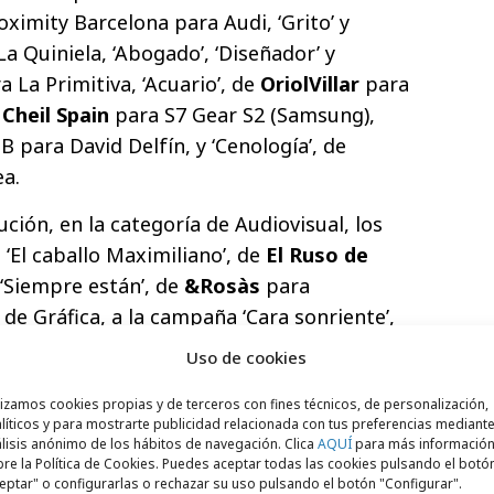
oximity Barcelona para Audi, ‘Grito’ y
a Quiniela, ‘Abogado’, ‘Diseñador’ y
 La Primitiva, ‘Acuario’, de
OriolVillar
para
e
Cheil Spain
para S7 Gear S2 (Samsung),
B para David Delfín, y ‘Cenología’, de
a.
ución, en la categoría de Audiovisual, los
‘El caballo Maximiliano’, de
El Ruso de
‘Siempre están’, de
&Rosàs
para
 de Gráfica, a la campaña ‘Cara sonriente’,
ores’, ‘Nube’ y ‘Sobre’, de
SCPF
para Solvia, y
Uso de cookies
ñor’ y ‘Ven’, también de SCPF para Banco
lizamos cookies propias y de terceros con fines técnicos, de personalización,
e Digital, a ‘Blind Cap’, de
Cheil Spain
para
líticos y para mostrarte publicidad relacionada con tus preferencias mediante
a muñeca que eligió conducir’, de
lisis anónimo de los hábitos de navegación. Clica
AQUÍ
para más informació
re la Política de Cookies. Puedes aceptar todas las cookies pulsando el botó
 Audi. Por último, en la categoría de
eptar" o configurarlas o rechazar su uso pulsando el botón "Configurar".