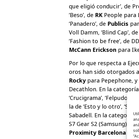
que eligió conducir’, de Pr
‘Beso’, de
RK
People para L
‘Panadero’, de
Publicis
para
Voll Damm, ‘Blind Cap’, d
‘Fashion to be free’, de DD
McCann Erickson
para Ike
Por lo que respecta a Ejec
oros han sido otorgados a 
Rocky
para Pepephone, y 
Decathlon. En la categoría
‘Crucigrama’, ‘Felpudo’, ‘Fl
la de ‘Esto y lo otro’, ‘Se
Uti
Sabadell. En la categoría d
ana
S7 Gear S2 (Samsung), y ‘L
aná
sob
Proximity Barcelona
para
"Ac