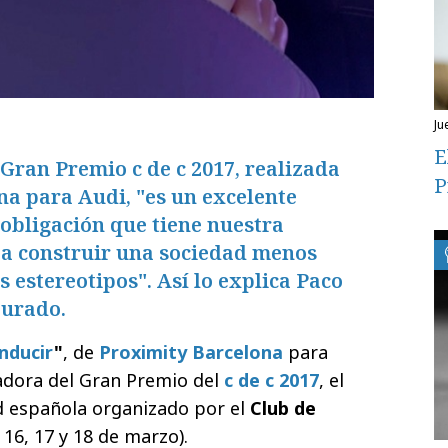
ju
E
Gran Premio c de c 2017, realizada
P
a para Audi, "es un excelente
 obligación que tiene nuestra
 a construir una sociedad menos
s estereotipos". Así lo explica Paco
jurado.
nducir
"
, de
Proximity Barcelona
para
nadora del Gran Premio del
c de c 2017
, el
d española organizado por el
Club de
16, 17 y 18 de marzo).