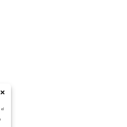
 el
n
n