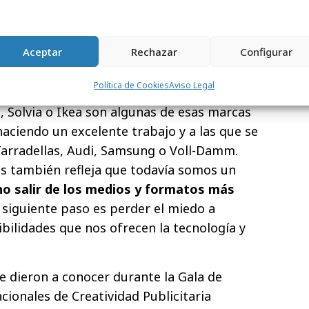
do un oro a ‘
Deliciosa calma
’, de
McCann
.
Aceptar
Rechazar
Configurar
ue la creatividad española está en muy
residente del jurado, “es que
detrás de las
Política de Cookies
Aviso Legal
ay grandes marcas
. Campofrío, Sabadell,
a, Solvia o Ikea son algunas de esas marcas
haciendo un excelente trabajo y a las que se
 Tarradellas, Audi, Samsung o Voll-Damm.
és también refleja que todavía somos un
o salir de los medios y formatos más
l siguiente paso es perder el miedo a
ibilidades que nos ofrecen la tecnología y
e dieron a conocer durante la Gala de
cionales de Creatividad Publicitaria