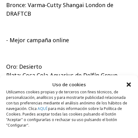
Bronce: Varma-Cutty Shangai London de
DRAFTCB
- Mejor campaña online
Oro: Desierto
Plata: Coca Cola-Aquarius de Delfín Group
Bronce: Ebay-Caza de pujas de Grupo Táumaco
Uso de cookies
Utilizamos cookies propias y de terceros con fines técnicos, de
personalización, analíticos y para mostrarte publicidad relacionada
con tus preferencias mediante el análisis anónimo de los hábitos de
navegación. Clica
AQUÍ
para más información sobre la Política de
- Mejor uso de nuevos formatos digitales
Cookies. Puedes aceptar todas las cookies pulsando el botón
"Aceptar" o configurarlas o rechazar su uso pulsando el botón
"Configurar".
Oro: Varma-Cutty Shangai London de DraftFCB