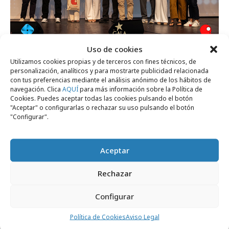
Uso de cookies
viernes, 27 de junio 2025
Utilizamos cookies propias y de terceros con fines técnicos, de
Premio Luis Bassat del Publifestival 2025
personalización, analíticos y para mostrarte publicidad relacionada
con tus preferencias mediante el análisis anónimo de los hábitos de
navegación. Clica
AQUÍ
para más información sobre la Política de
Cookies. Puedes aceptar todas las cookies pulsando el botón
Festivales y premios
"Aceptar" o configurarlas o rechazar su uso pulsando el botón
"Configurar".
Aceptar
Rechazar
Configurar
Política de Cookies
Aviso Legal