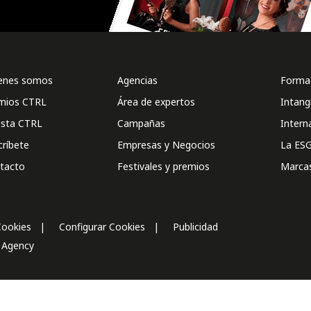
enes somos
Agencias
Formac
mios CTRL
Área de expertos
Intang
ista CTRL
Campañas
Intern
críbete
Empresas y Negocios
La ESG
tacto
Festivales y premios
Marca
Cookies
Configurar Cookies
Publicidad
l Agency