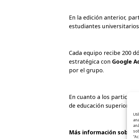
En la edición anterior, pa
estudiantes universitarios
Cada equipo recibe 200 d
estratégica con
Google A
por el grupo.
En cuanto a los participan
de educación superior de 
Uti
ana
aná
sob
Más información sobre
T
"Ac