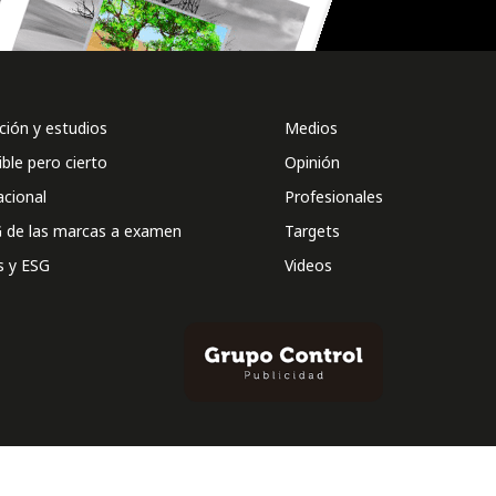
ión y estudios
Medios
ible pero cierto
Opinión
acional
Profesionales
 de las marcas a examen
Targets
s y ESG
Videos