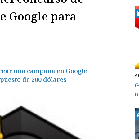
e Google para
crear una campaña en Google
v
uesto de 200 dólares
G
n