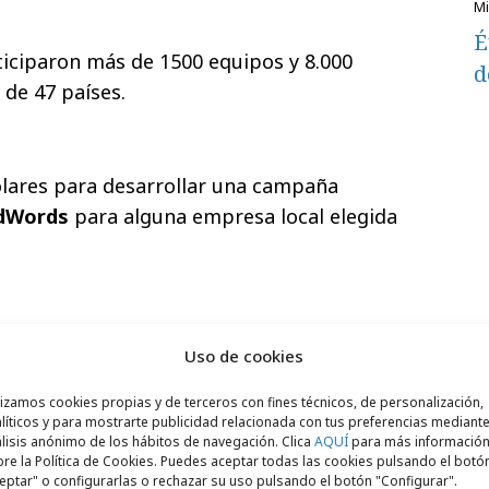
É
rticiparon más de 1500 equipos y 8.000
d
 de 47 países.
ólares para desarrollar una campaña
dWords
para alguna empresa local elegida
tes, queda admitida cualquier institución
Uso de cookies
cualquier país.
lizamos cookies propias y de terceros con fines técnicos, de personalización,
líticos y para mostrarte publicidad relacionada con tus preferencias mediante
lisis anónimo de los hábitos de navegación. Clica
AQUÍ
para más informació
re la Política de Cookies. Puedes aceptar todas las cookies pulsando el botó
he Google Online Marketing Challenge
eptar" o configurarlas o rechazar su uso pulsando el botón "Configurar".