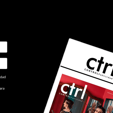
cidad
ara