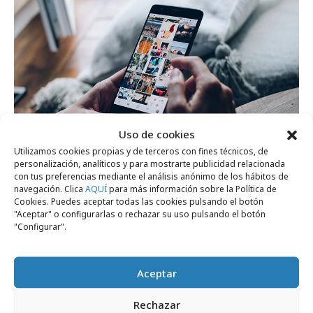
Uso de cookies
Utilizamos cookies propias y de terceros con fines técnicos, de
personalización, analíticos y para mostrarte publicidad relacionada
miércoles, 22 de julio 2026
con tus preferencias mediante el análisis anónimo de los hábitos de
1 de cada 4 usuarios de redes compra
navegación. Clica
AQUÍ
para más información sobre la Política de
Cookies. Puedes aceptar todas las cookies pulsando el botón
directamente dentro de ellas
"Aceptar" o configurarlas o rechazar su uso pulsando el botón
"Configurar".
Formación y estudios
Aceptar
Rechazar