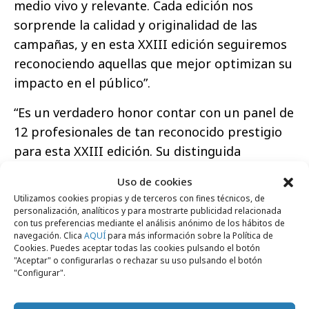
medio vivo y relevante. Cada edición nos
sorprende la calidad y originalidad de las
campañas, y en esta XXIII edición seguiremos
reconociendo aquellas que mejor optimizan su
impacto en el público”.
“Es un verdadero honor contar con un panel de
12 profesionales de tan reconocido prestigio
para esta XXIII edición. Su distinguida
trayectoria, que abarca agencias creativas,
Uso de cookies
anunciantes y agencias de medios, garantiza
Utilizamos cookies propias y de terceros con fines técnicos, de
una evaluación del más alto rigor y eleva el
personalización, analíticos y para mostrarte publicidad relacionada
con tus preferencias mediante el análisis anónimo de los hábitos de
estándar de nuestros premios. Agradecemos
navegación. Clica
AQUÍ
para más información sobre la Política de
sinceramente su participación y compromiso
Cookies. Puedes aceptar todas las cookies pulsando el botón
"Aceptar" o configurarlas o rechazar su uso pulsando el botón
con la excelencia creativa en el medio
"Configurar".
exterior”, ha recalcado
Carlos Barón, director
general de JCDecaux para España y Portugal.