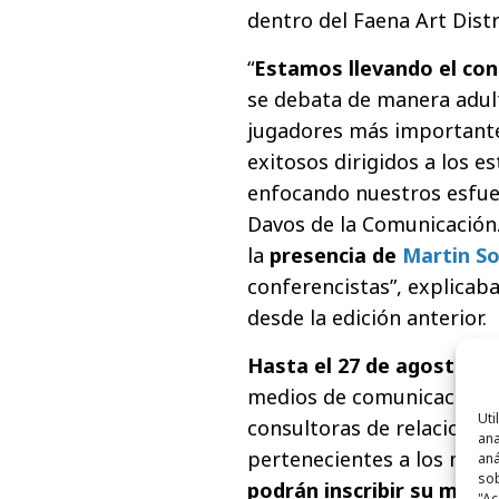
dentro del Faena Art Dist
“
Estamos llevando el con
se debata de manera adulta
jugadores más importantes
exitosos dirigidos a los 
enfocando nuestros esfue
Davos de la Comunicación.
la
presencia de
Martin So
conferencistas”, explicab
desde la edición anterior.
Hasta el 27 de agosto de
medios de comunicación, 
Uti
consultoras de relaciones
ana
pertenecientes a los mer
aná
sob
podrán inscribir su mater
"Ac