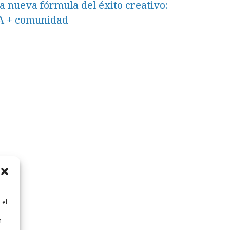
a nueva fórmula del éxito creativo:
A + comunidad
 el
n
n