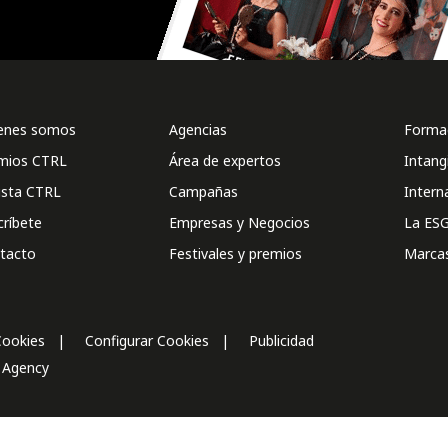
enes somos
Agencias
Formac
mios CTRL
Área de expertos
Intang
ista CTRL
Campañas
Intern
críbete
Empresas y Negocios
La ESG
tacto
Festivales y premios
Marca
Cookies
Configurar Cookies
Publicidad
l Agency