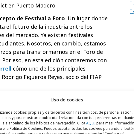
L
rict en Puerto Madero.
I
cepto de Festival a Foro
. Un lugar donde
 el futuro de la industria entre los
 del mercado. Ya existen festivales
estudiantes. Nosotros, en cambio, estamos
rzos para transformarnos en el Foro de
 Por eso, en esta edición contaremos con
rrell
cómo uno de los principales
a Rodrigo Figueroa Reyes, socio del FIAP
 2018
, las agencias creativas, anunciantes,
Uso de cookies
productoras, centrales de medios,
lizamos cookies propias y de terceros con fines técnicos, de personalización,
 públicas, estudiantes y profesionales
líticos y para mostrarte publicidad relacionada con tus preferencias mediante
cados de habla hispana y portuguesa
lisis anónimo de los hábitos de navegación. Clica
AQUÍ
para más informació
re la Política de Cookies. Puedes aceptar todas las cookies pulsando el botó
ial
, que será evaluado por un reconocido
eptar" o configurarlas o rechazar su uso pulsando el botón "Configurar".