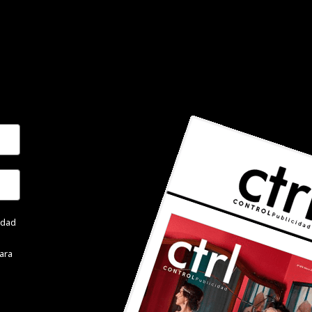
cidad
ara