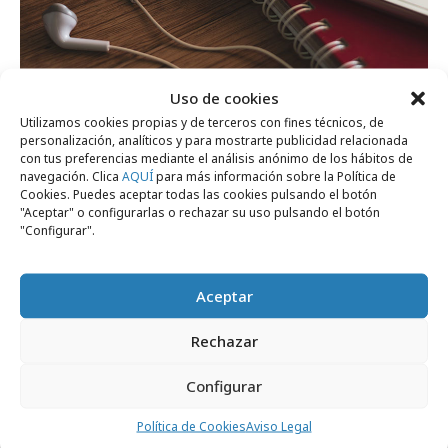
Uso de cookies
miércoles, 3 de junio 2026
Utilizamos cookies propias y de terceros con fines técnicos, de
YouTube lanza una consulta a los
personalización, analíticos y para mostrarte publicidad relacionada
con tus preferencias mediante el análisis anónimo de los hábitos de
creadores de contenido
navegación. Clica
AQUÍ
para más información sobre la Política de
Cookies. Puedes aceptar todas las cookies pulsando el botón
"Aceptar" o configurarlas o rechazar su uso pulsando el botón
Medios
"Configurar".
Aceptar
Rechazar
Configurar
Política de Cookies
Aviso Legal