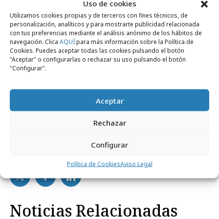
publicidad móvil y la cobertura y experiencia
Uso de cookies
es cada vez mejor. Incluso podemos
Utilizamos cookies propias y de terceros con fines técnicos, de
personalización, analíticos y para mostrarte publicidad relacionada
personalizarlas con los productos más
con tus preferencias mediante el análisis anónimo de los hábitos de
vendidos, las últimas ofertas u ofrecer una
navegación. Clica
AQUÍ
para más información sobre la Política de
Cookies. Puedes aceptar todas las cookies pulsando el botón
selección de artículos en función del
"Aceptar" o configurarlas o rechazar su uso pulsando el botón
"Configurar".
comportamiento del usuario.
Aceptar
Rechazar
Configurar
Comparte
Política de Cookies
Aviso Legal
Noticias Relacionadas