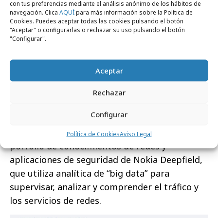
servicios es crucial. La detección ágil y
con tus preferencias mediante el análisis anónimo de los hábitos de
navegación. Clica
AQUÍ
para más información sobre la Política de
efectiva de DDoS y la mitigación
Cookies. Puedes aceptar todas las cookies pulsando el botón
automatizada se están convirtiendo en
"Aceptar" o configurarlas o rechazar su uso pulsando el botón
"Configurar".
mecanismos fundamentales para
proteger las infraestructuras y servicios
de los proveedores de servicios.
Aceptar
Los datos del informe se recopilaron de
Rechazar
proveedores de servicios de redes de toda
Configurar
Europa y América del Norte, desde febrero a
septiembre de 2020, mediante el uso del
Política de Cookies
Aviso Legal
porfolio de conocimientos de redes y
aplicaciones de seguridad de Nokia Deepfield,
que utiliza analítica de “big data” para
supervisar, analizar y comprender el tráfico y
los servicios de redes.