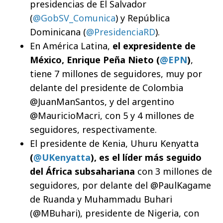
presidencias de El Salvador
(
@GobSV_Comunica
) y República
Dominicana (
@PresidenciaRD
).
En América Latina,
el expresidente de
México, Enrique Peña Nieto (
@EPN
)
,
tiene 7 millones de seguidores, muy por
delante del presidente de Colombia
@JuanManSantos, y del argentino
@MauricioMacri, con 5 y 4 millones de
seguidores, respectivamente.
El presidente de Kenia, Uhuru Kenyatta
(
@UKenyatta
), es el líder más seguido
del África subsahariana
con 3 millones de
seguidores, por delante del @PaulKagame
de Ruanda y Muhammadu Buhari
(@MBuhari), presidente de Nigeria, con