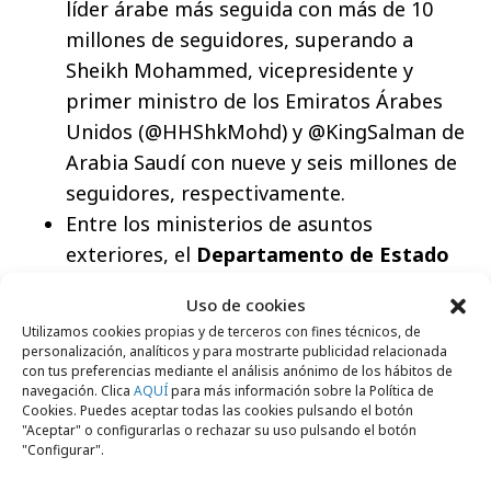
líder árabe más seguida con más de 10
millones de seguidores, superando a
Sheikh Mohammed, vicepresidente y
primer ministro de los Emiratos Árabes
Unidos (@HHShkMohd) y @KingSalman de
Arabia Saudí con nueve y seis millones de
seguidores, respectivamente.
Entre los ministerios de asuntos
exteriores, el
Departamento de Estado
de EE. UU. (
@StateDept
)
es el más
Uso de cookies
seguido, con 5 millones de seguidores,
Utilizamos cookies propias y de terceros con fines técnicos, de
por delante del ministerio de asuntos
personalización, analíticos y para mostrarte publicidad relacionada
con tus preferencias mediante el análisis anónimo de los hábitos de
exteriores de Arabia Saudita (
@KSAMOFA
)
navegación. Clica
AQUÍ
para más información sobre la Política de
que se ha posicionado en segundo lugar
Cookies. Puedes aceptar todas las cookies pulsando el botón
"Aceptar" o configurarlas o rechazar su uso pulsando el botón
con más de 2 millones de seguidores.
"Configurar".
El
gobierno holandés
es el que más