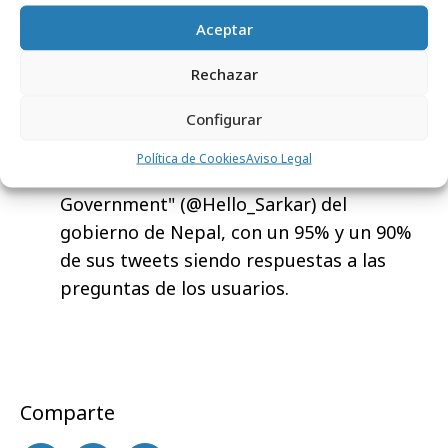
dialoga en su cuenta
@Rijksoverheid
,
Aceptar
respondiendo preguntas de los
ciudadanos sobre políticas, leyes y
Rechazar
regulaciones. Más del 97% de sus tweets
son respuestas a usuarios de Twitter. El
Configurar
canal @GOVUK está en la segunda
Política de Cookies
Aviso Legal
posición, seguido por la cuenta "Hello
Government" (@Hello_Sarkar) del
gobierno de Nepal, con un 95% y un 90%
de sus tweets siendo respuestas a las
preguntas de los usuarios.
Comparte