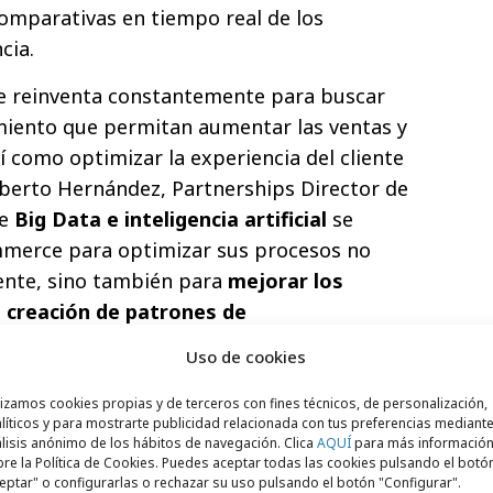
comparativas en tiempo real de los
cia.
se reinventa constantemente para buscar
miento que permitan aumentar las ventas y
í como optimizar la experiencia del cliente
Alberto Hernández, Partnerships Director de
de
Big Data e inteligencia artificial
se
ommerce para optimizar sus procesos no
liente, sino también para
mejorar los
la creación de patrones de
rios
, que tienen como finalidad ofrecer
Uso de cookies
 se ajusten lo máximo posible a los gustos
nsumidores”.
lizamos cookies propias y de terceros con fines técnicos, de personalización,
líticos y para mostrarte publicidad relacionada con tus preferencias mediante
lisis anónimo de los hábitos de navegación. Clica
AQUÍ
para más informació
plicada al ecommerce
re la Política de Cookies. Puedes aceptar todas las cookies pulsando el botó
eptar" o configurarlas o rechazar su uso pulsando el botón "Configurar".