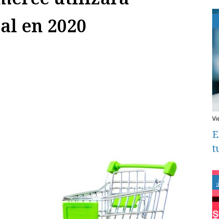
ial en 2020
v
E
t