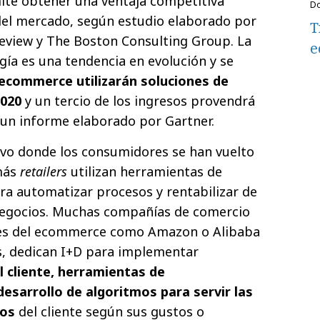
rmite obtener una ventaja competitiva
del mercado, según estudio elaborado por
T
view y The Boston Consulting Group. La
e
gía es una tendencia en evolución y se
 ecommerce utilizarán soluciones de
2020
y un tercio de los ingresos provendrá
 un informe elaborado por Gartner.
ivo donde los consumidores se han vuelto
más
retailers
utilizan herramientas de
ara automatizar procesos y rentabilizar de
negocios. Muchas compañías de comercio
tes del ecommerce como Amazon o Alibaba
, dedican I+D para implementar
 cliente, herramientas de
desarrollo de algoritmos para servir las
dos
del cliente según sus gustos o