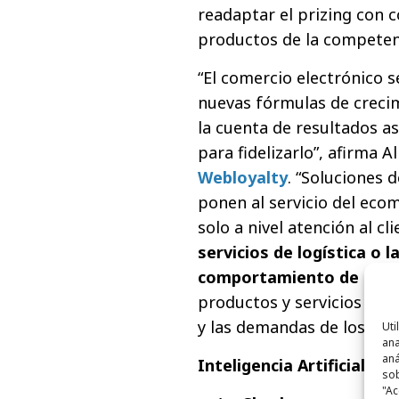
readaptar el prizing con 
productos de la competen
“El comercio electrónico 
nuevas fórmulas de creci
la cuenta de resultados as
para fidelizarlo”, afirma 
Webloyalty
. “Soluciones 
ponen al servicio del ec
solo a nivel atención al c
servicios de logística o 
comportamiento de usua
productos y servicios que
y las demandas de los co
Uti
ana
aná
Inteligencia Artificial a
sob
"Ac