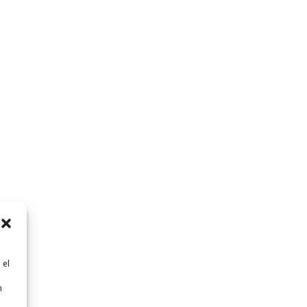
 el
n
n