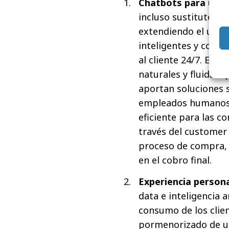
Chatbots para una 
incluso sustituto de
extendiendo el uso d
inteligentes y con a
al cliente 24/7. Est
naturales y fluidas 
aportan soluciones 
empleados humanos a
eficiente para las c
través del customer 
proceso de compra, 
en el cobro final.
Experiencia person
data e inteligencia a
consumo de los clien
pormenorizado de un