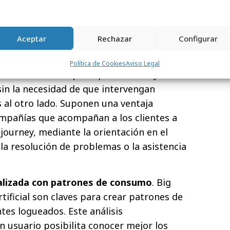
atención personalizada.
Como refuerzo o
 las FAQs (o preguntas frecuentes), se está
e chatbots, es decir, herramientas
Aceptar
Rechazar
Configurar
lto grado de personalización que atienden
os sistemas simulan conversaciones
Política de Cookies
Aviso Legal
que solventan las principales dudas y
sin la necesidad de que intervengan
l otro lado. Suponen una ventaja
ompañías que acompañan a los clientes a
journey, mediante la orientación en el
la resolución de problemas o la asistencia
alizada con patrones de consumo
. Big
rtificial son claves para crear patrones de
tes logueados. Este análisis
 usuario posibilita conocer mejor los