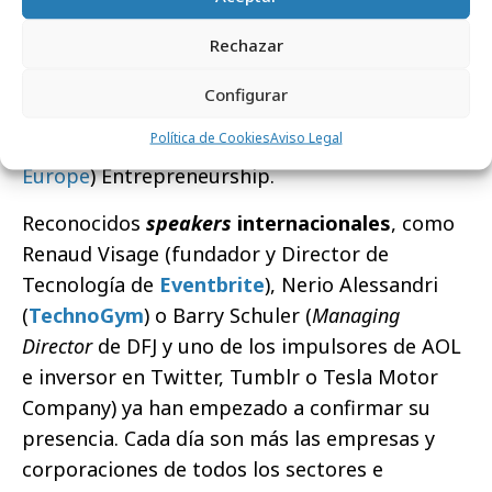
novedades destacan el Premio Glamour a
Rechazar
startups de moda y belleza
y la celebración
del primero de los siete eventos que tiene
Configurar
previsto realizar la Comisión Europea dentro
Política de Cookies
Aviso Legal
del proyecto FACE (
Failure Aversion Change in
Europe
) Entrepreneurship.
Reconocidos
speakers
internacionales
, como
Renaud Visage (fundador y Director de
Tecnología de
Eventbrite
), Nerio Alessandri
(
TechnoGym
) o Barry Schuler (
Managing
Director
de DFJ y uno de los impulsores de AOL
e inversor en Twitter, Tumblr o Tesla Motor
Company) ya han empezado a confirmar su
presencia. Cada día son más las empresas y
corporaciones de todos los sectores e