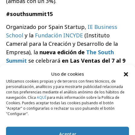
(ambas con un 3%).
#southsummit15
Organizado por Spain Startup,
IE Business
School
y la
Fundación INCYDE
(Instituto
Cameral para la Creación y Desarrollo de la
Empresa), la
nueva edición de
The South
Summit
se celebrará
en Las Ventas del 7 al 9
de octubre
y contará con la gran colaboración
Uso de cookies
de compañías como Endesa y Google for
Utilizamos cookies propias y de terceros con fines técnicos, de
Entrepreneurs. Durante tres días se abordará
personalización, analíticos y para mostrarte publicidad relacionada
con tus preferencias mediante el análisis anónimo de los hábitos de
la innovación disruptiva en los sectores más
navegación. Clica
AQUÍ
para más información sobre la Política de
relevantes, así como los grandes retos y
Cookies. Puedes aceptar todas las cookies pulsando el botón
"Aceptar" o configurarlas o rechazar su uso pulsando el botón
tendencias de los próximos años.
"Configurar".
Además, de más presencia internacional y
mucho más espacio, entre las principales
Aceptar