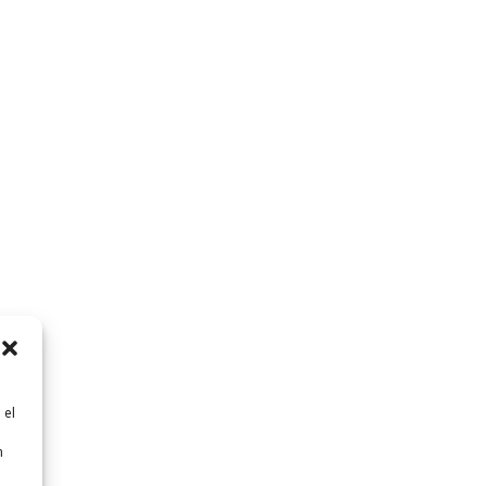
 el
n
n