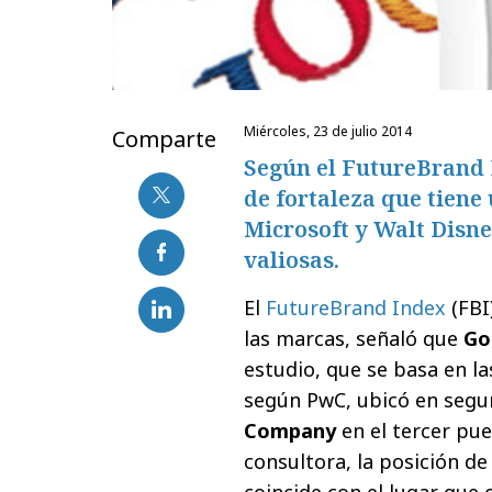
miércoles, 23 de julio 2014
Comparte
Según el FutureBrand I
de fortaleza que tiene
Microsoft y Walt Disn
valiosas.
El
FutureBrand Index
(FBI
las marcas, señaló que
Go
estudio, que se basa en l
según PwC, ubicó en segu
Company
en el tercer pue
consultora, la posición de
coincide con el lugar que 