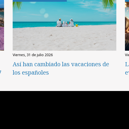
viernes, 31 de julio 2026
v
Así han cambiado las vacaciones de
L
7
los españoles
e