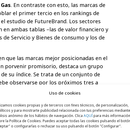
y Gas
. En contraste con esto, las marcas de
blar el primer tercio en los rankings de
 el estudio de FutureBrand. Los sectores
 en ambas tablas –las de valor financiero y
s de Servicio y Bienes de consumo y los de
 en que las marcas mejor posicionadas en el
un porvenir promisorio, destaca un grupo
 de su índice. Se trata de un conjunto de
be observarse por los próximos tres a
entan un potencial suficiente como para
Uso de cookies
n el FBI como en su valoración bursátil. El
lizamos cookies propias y de terceros con fines técnicos, de personalización,
esalta que esta nómina especial de ocho
líticos y para mostrarte publicidad relacionada con tus preferencias mediante
ca que de cara al futuro, las marcas de
lisis anónimo de los hábitos de navegación. Clica
AQUÍ
para más informació
re la Política de Cookies. Puedes aceptar todas las cookies pulsando el botó
iencia tendrán desempeños destacados.
eptar" o configurarlas o rechazar su uso pulsando el botón "Configurar".