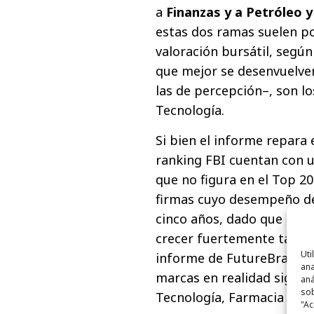
a
Finanzas y a Petróleo 
estas dos ramas suelen po
valoración bursátil, según
que mejor se desenvuelven
las de percepción–, son lo
Tecnología.
Si bien el informe repara
ranking FBI cuentan con 
que no figura en el Top 20
firmas cuyo desempeño de
cinco años, dado que pres
crecer fuertemente tanto e
Uti
informe de FutureBrand r
ana
marcas en realidad signifi
aná
sob
Tecnología, Farmacia y C
"Ac