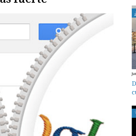
j
D
c