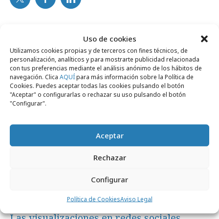
Noticias Relacionadas
Uso de cookies
Utilizamos cookies propias y de terceros con fines técnicos, de
personalización, analíticos y para mostrarte publicidad relacionada
con tus preferencias mediante el análisis anónimo de los hábitos de
Formación y estudios
navegación. Clica
AQUÍ
para más información sobre la Política de
Cookies. Puedes aceptar todas las cookies pulsando el botón
"Aceptar" o configurarlas o rechazar su uso pulsando el botón
"Configurar".
Aceptar
Rechazar
Configurar
Política de Cookies
Aviso Legal
jueves, 2 de julio 2026
Las visualizaciones en redes sociales