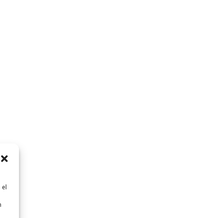
 el
n
n