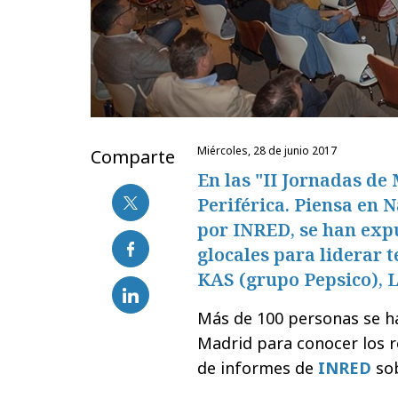
miércoles, 28 de junio 2017
Comparte
En las "II Jornadas de
Periférica. Piensa en 
por INRED, se han expu
glocales para liderar 
KAS (grupo Pepsico), L
Más de 100 personas se ha
Madrid para conocer los r
de informes de
INRED
so