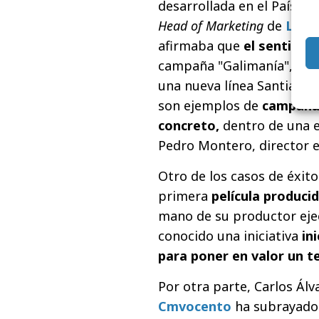
desarrollada en el País Va
Head of Marketing
de
Luft
afirmaba que
el sentido 
campaña "Galimanía", en 
una nueva línea Santiago
son ejemplos de
campañ
concreto,
dentro de una e
Pedro Montero, director e
Otro de los casos de éxit
primera
película produci
mano de su productor ejecu
conocido una iniciativa
ini
para poner en valor un t
Por otra parte, Carlos Álv
Cmvocento
ha subrayado