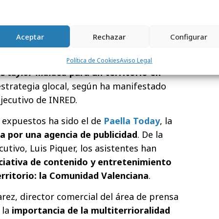
sco. En este mismo sentido, Pierre Bragué,
hansa Group
en España y Portugal,
del humor
ha sido una gran palanca para su
Aceptar
Rechazar
Configurar
la que se comunicaba el lanzamiento de
-Munich y Santiago-Frankfurt. Ambas
Política de Cookies
Aviso Legal
as
taylor-maided
para un territorio en
strategia glocal, según ha manifestado
jecutivo de INRED.
o expuestos ha sido el de
Paella Today
, la
da por una agencia de publicidad
. De la
tivo, Luis Piquer, los asistentes han
ciativa de contenido y entretenimiento
erritorio: la Comunidad Valenciana
.
arez, director comercial del área de prensa
 la
importancia de la multiterrioralidad