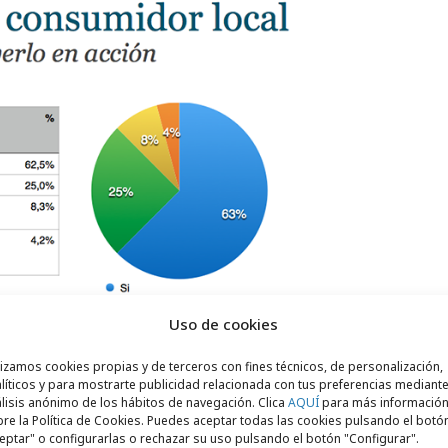
Uso de cookies
lizamos cookies propias y de terceros con fines técnicos, de personalización,
and Manager
de
Kas
, Carlos García Trillo,
líticos y para mostrarte publicidad relacionada con tus preferencias mediante
de acercarse a los públicos para
generar
lisis anónimo de los hábitos de navegación. Clica
AQUÍ
para más informació
re la Política de Cookies. Puedes aceptar todas las cookies pulsando el botó
 estrategia glocal “Muy de aquí”
eptar" o configurarlas o rechazar su uso pulsando el botón "Configurar".