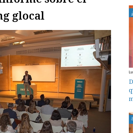
ng glocal
l
D
q
m