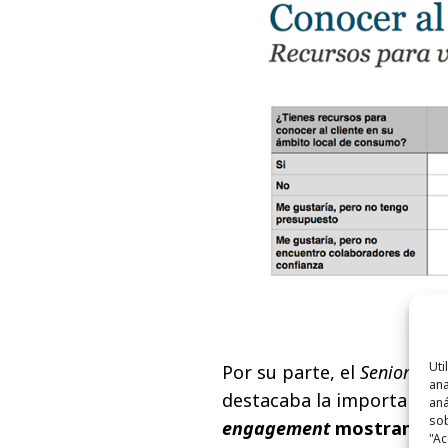
Uti
Por su parte, el
Senior Br
ana
destacaba la importancia 
aná
sob
engagement
mostrando su
"Ac