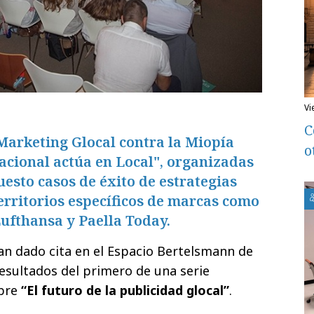
v
C
 Marketing Glocal contra la Miopía
o
Nacional actúa en Local", organizadas
esto casos de éxito de estrategias
territorios específicos de marcas como
ufthansa y Paella Today.
n dado cita en el Espacio Bertelsmann de
esultados del primero de una serie
bre
“El futuro de la publicidad glocal”
.