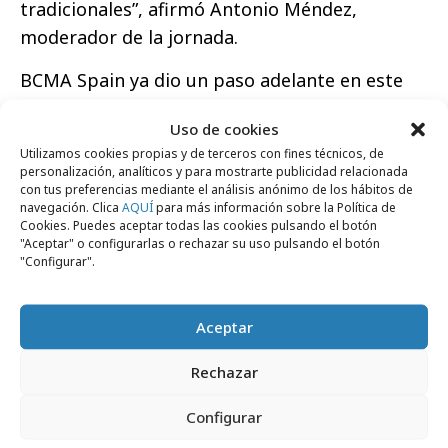
tradicionales”, afirmó Antonio Méndez,
moderador de la jornada.
BCMA Spain ya dio un paso adelante en este
terreno con la publicación, en colaboración
Uso de cookies
con el despacho Écija, de la primera
Guía Legal
Utilizamos cookies propias y de terceros con fines técnicos, de
del uso de la IA en Branded Content
, un
personalización, analíticos y para mostrarte publicidad relacionada
con tus preferencias mediante el análisis anónimo de los hábitos de
documento clave para entender las
navegación. Clica
AQUÍ
para más información sobre la Política de
implicaciones del uso de esta tecnología en la
Cookies. Puedes aceptar todas las cookies pulsando el botón
"Aceptar" o configurarlas o rechazar su uso pulsando el botón
industria.
"Configurar".
Conclusión: el cambio ya está en marcha
Aceptar
La Inteligencia Artificial no es el futuro, es el
presente del marketing y de la industria de
Rechazar
contenidos de marca. Así lo valora
Ricardo
Zafra, Presidente de BCMA Spain:
"No
Configurar
podíamos estar ausentes del debate en el que