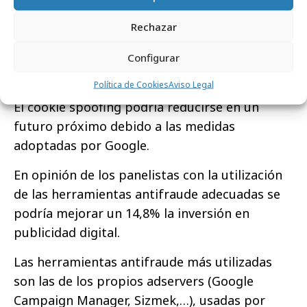
granjas de clics, que aumentan artificialmente
los datos de tráfico (citados por el 58%) y la
Rechazar
suplantación de dominio (domain spoofing) y
Configurar
la atribución fraudulenta de datos de otros
sitios (cookie spoofing, por un 29%).
Política de Cookies
Aviso Legal
El cookie spoofing podría reducirse en un
futuro próximo debido a las medidas
adoptadas por Google.
En opinión de los panelistas con la utilización
de las herramientas antifraude adecuadas se
podría mejorar un 14,8% la inversión en
publicidad digital.
Las herramientas antifraude más utilizadas
son las de los propios adservers (Google
Campaign Manager, Sizmek,…), usadas por