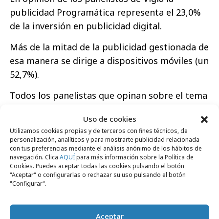
publicidad Programática representa el 23,0%
de la inversión en publicidad digital.
Más de la mitad de la publicidad gestionada de
esa manera se dirige a dispositivos móviles (un
52,7%).
Todos los panelistas que opinan sobre el tema
de los bloqueadores de publicidad creen que
Uso de cookies
su proliferación hará cambiar la manera de
Utilizamos cookies propias y de terceros con fines técnicos, de
comprar la publicidad digital. Incluso un 7%
personalización, analíticos y para mostrarte publicidad relacionada
con tus preferencias mediante el análisis anónimo de los hábitos de
cree que cambiará mucho.
navegación. Clica
AQUÍ
para más información sobre la Política de
Cookies. Puedes aceptar todas las cookies pulsando el botón
El fraude en publicidad digital
"Aceptar" o configurarlas o rechazar su uso pulsando el botón
"Configurar".
Las modalidades de fraude que más
preocupan a los panelistas son los bots y
Aceptar