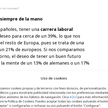
o siempre de la mano
españoles, tener una
carrera laboral
 deseo para cerca de un 39%, lo que nos
el resto de Europa, pues se trata de una
e un 21% de europeos. Si nos comparamos
orno, el deseo de tener un buen futuro
 la mente de un 13% de alemanes o un 17%
Uso de cookies
ñoles
no vinculan colmar sus aspiraciones
ho dinero
, algo que se explica en parte por
lizamos cookies propias y de terceros con fines técnicos, de personalización,
ro de nuestro país. De hecho, somos de los
líticos y para mostrarte publicidad relacionada con tus preferencias mediante
lisis anónimo de los hábitos de navegación. Clica
AQUÍ
para más informació
den enriquecerse a lo largo de su vida,
re la Política de Cookies. Puedes aceptar todas las cookies pulsando el botó
eptar" o configurarlas o rechazar su uso pulsando el botón "Configurar".
dia en Europa es de un 25%, si bien en