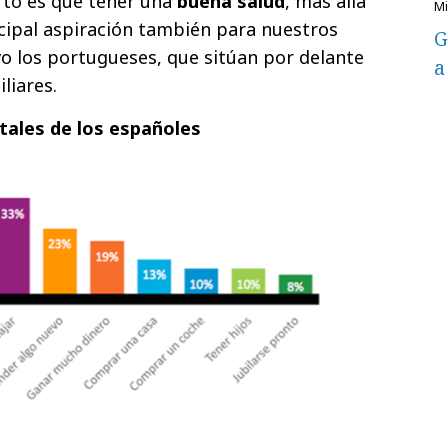
erto es que tener una
buena salud
, más allá
incipal aspiración también para nuestros
G
o los portugueses, que sitúan por delante
a
liares.
itales de los españoles