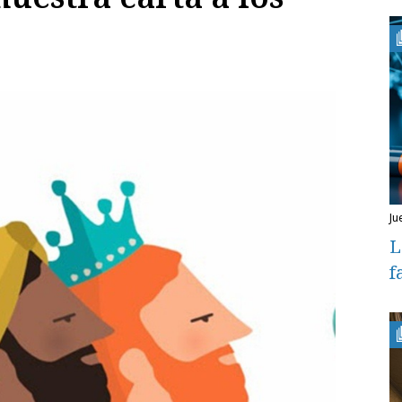
ju
L
f