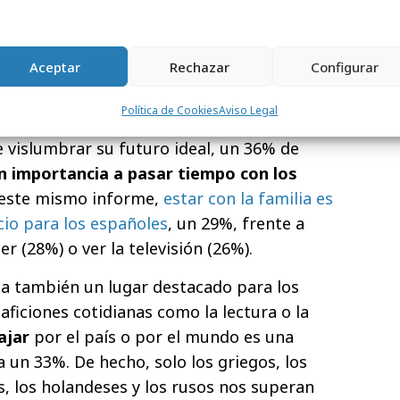
, como Hungría o Rusia, este afán es más
30%.
Aceptar
Rechazar
Configurar
rta
Política de Cookies
Aviso Legal
 donde un la mitad antepone la familia a
e vislumbrar su futuro ideal, un 36% de
n importancia a pasar tiempo con los
n este mismo informe,
estar con la familia es
ocio para los españoles
, un 29%, frente a
r (28%) o ver la televisión (26%).
pa también un lugar destacado para los
 aficiones cotidianas como la lectura o la
ajar
por el país o por el mundo es una
 un 33%. De hecho, solo los griegos, los
, los holandeses y los rusos nos superan