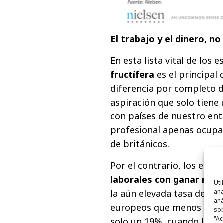
El trabajo y el dinero, n
En esta lista vital de los 
fructífera
es el principal
diferencia por completo d
aspiración que solo tien
con países de nuestro ent
profesional apenas ocupa
de británicos.
Por el contrario, los espa
laborales con ganar muc
Uti
la aún elevada tasa de pa
ana
aná
europeos que menos preten
sob
"Ac
solo un 19%, cuando la me