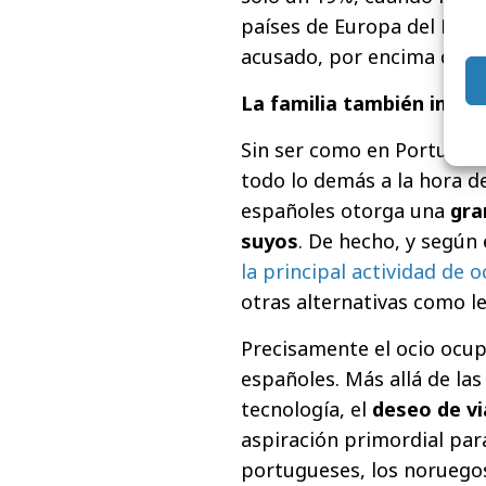
países de Europa del Este
acusado, por encima del 
La familia también impo
Sin ser como en Portugal,
todo lo demás a la hora d
españoles otorga una
gra
suyos
. De hecho, y segú
la principal actividad de 
otras alternativas como lee
Precisamente el ocio ocu
españoles. Más allá de las
tecnología, el
deseo de vi
aspiración primordial para
portugueses, los noruegos