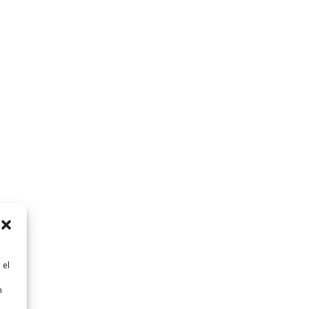
 el
n
n