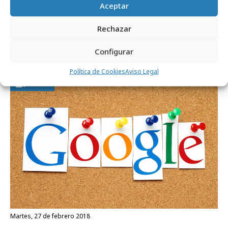
Aceptar
Rechazar
Noticias Relacionadas
Configurar
Política de Cookies
Aviso Legal
Medios
martes, 27 de febrero 2018