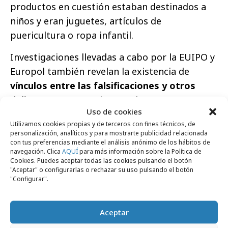
productos en cuestión estaban destinados a
niños y eran juguetes, artículos de
puericultura o ropa infantil.
Investigaciones llevadas a cabo por la EUIPO y
Europol también revelan la existencia de
vínculos entre las falsificaciones y otros
delitos graves
. Desde 2016, los
Uso de cookies
responsables de velar por el cumplimiento de
Utilizamos cookies propias y de terceros con fines técnicos, de
la ley han llevado a cabo, en toda la UE, 29
personalización, analíticos y para mostrarte publicidad relacionada
operaciones importantes de lucha contra la
con tus preferencias mediante el análisis anónimo de los hábitos de
navegación. Clica
AQUÍ
para más información sobre la Política de
falsificación y la piratería, dirigidas a bandas
Cookies. Puedes aceptar todas las cookies pulsando el botón
"Aceptar" o configurarlas o rechazar su uso pulsando el botón
organizadas que también participaron en
"Configurar".
otros delitos graves, entre ellos, el tráfico de
drogas y el blanqueo de capitales.
Aceptar